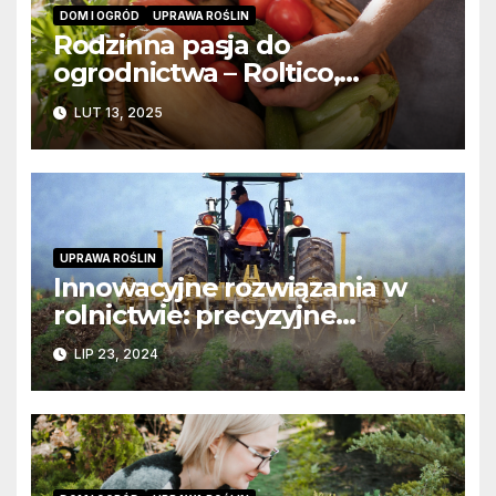
DOM I OGRÓD
UPRAWA ROŚLIN
Rodzinna pasja do
ogrodnictwa – Roltico,
producent nasion najwyższej
LUT 13, 2025
jakości
UPRAWA ROŚLIN
Innowacyjne rozwiązania w
rolnictwie: precyzyjne
narzędzia do oprysków
LIP 23, 2024