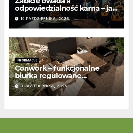
Zabicie owada a
odpowiedzialność karna – jak
wygląda to w praktyce?
19 PAŹDZIERNIKA, 2025
INFORMACJE
Conwork – funkcjonalne
biurka regulowane
stworzone z myślą o
3 PAŹDZIERNIKA, 2025
nowoczesnych
przestrzeniach pracy