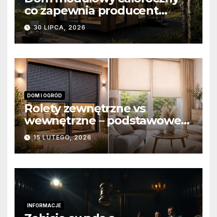
co zapewnia producent
domów modułowych?
30 LIPCA, 2026
DOM I OGRÓD
Rolety zewnętrzne vs
wewnętrzne – podstawowe
różnice konstrukcyjne i
15 LUTEGO, 2026
funkcjonalne
INFORMACJE