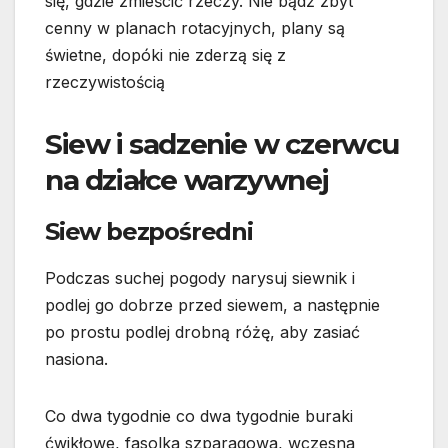
się, gdzie zmieścić rzeczy. Nie bądź zbyt
cenny w planach rotacyjnych, plany są
świetne, dopóki nie zderzą się z
rzeczywistością
Siew i sadzenie w czerwcu
na działce warzywnej
Siew bezpośredni
Podczas suchej pogody narysuj siewnik i
podlej go dobrze przed siewem, a następnie
po prostu podlej drobną różę, aby zasiać
nasiona.
Co dwa tygodnie co dwa tygodnie buraki
ćwikłowe, fasolka szparagowa, wczesna