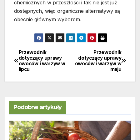
chemicznych w przeszłości i tak nie jest już
dostępnych, więc organiczne alternatywy są
obecnie głównym wyborem.
Przewodnik
Przewodnik
Nawigacja
dotyczący uprawy
dotyczący uprawy
owoców i warzyw w
owoców i warzyw w
wpisu
lipcu
maju
Podobne artykuły