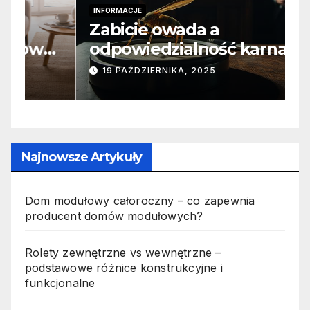
INFORMACJE
I
Zabicie owada a
C
e
odpowiedzialność karna –
b
jak wygląda to w praktyce?
s
19 PAŹDZIERNIKA, 2025
n
p
Najnowsze Artykuły
Dom modułowy całoroczny – co zapewnia
producent domów modułowych?
Rolety zewnętrzne vs wewnętrzne –
podstawowe różnice konstrukcyjne i
funkcjonalne