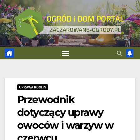
Skip
to
content
UPRAWA ROŚLIN
Przewodnik
dotyczący uprawy
owoców i warzyw w
czerwcu