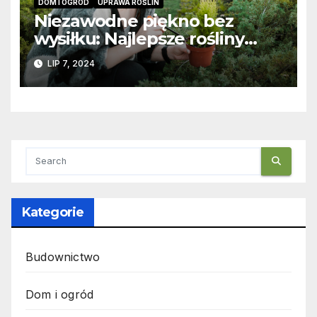
DOM I OGRÓD
UPRAWA ROŚLIN
Niezawodne piękno bez
wysiłku: Najlepsze rośliny
mało wymagające dla
LIP 7, 2024
Twojego ogrodu
Kategorie
Budownictwo
Dom i ogród