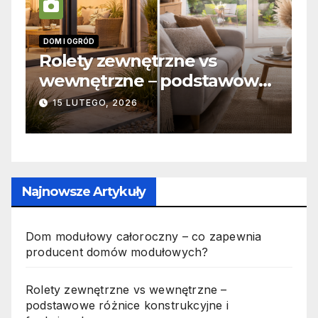
INFORMACJE
I
Zabicie owada a
C
e
odpowiedzialność karna –
b
jak wygląda to w praktyce?
s
19 PAŹDZIERNIKA, 2025
n
p
Najnowsze Artykuły
Dom modułowy całoroczny – co zapewnia
producent domów modułowych?
Rolety zewnętrzne vs wewnętrzne –
podstawowe różnice konstrukcyjne i