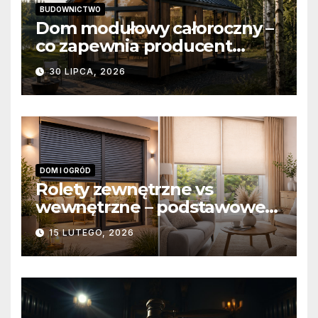
BUDOWNICTWO
Dom modułowy całoroczny –
co zapewnia producent
domów modułowych?
30 LIPCA, 2026
DOM I OGRÓD
Rolety zewnętrzne vs
wewnętrzne – podstawowe
różnice konstrukcyjne i
15 LUTEGO, 2026
funkcjonalne