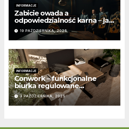
INFORMACJE
Zabicie owada a
odpowiedzialność karna – jak
wygląda to w praktyce?
19 PAŹDZIERNIKA, 2025
INFORMACJE
Conwork – funkcjonalne
biurka regulowane
stworzone z myślą o
3 PAŹDZIERNIKA, 2025
nowoczesnych
przestrzeniach pracy