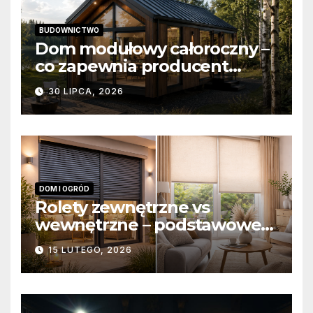
BUDOWNICTWO
Dom modułowy całoroczny –
co zapewnia producent
domów modułowych?
30 LIPCA, 2026
DOM I OGRÓD
Rolety zewnętrzne vs
wewnętrzne – podstawowe
różnice konstrukcyjne i
15 LUTEGO, 2026
funkcjonalne