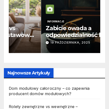
INFORMACJE
I
Zabicie owada a
C
e
odpowiedzialność karna –
b
jak wygląda to w praktyce?
s
19 PAŹDZIERNIKA, 2025
n
p
Najnowsze Artykuły
Dom modułowy całoroczny – co zapewnia
producent domów modułowych?
Rolety zewnętrzne vs wewnętrzne –