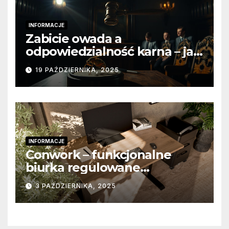
INFORMACJE
Zabicie owada a
odpowiedzialność karna – jak
wygląda to w praktyce?
19 PAŹDZIERNIKA, 2025
INFORMACJE
Conwork – funkcjonalne
biurka regulowane
stworzone z myślą o
3 PAŹDZIERNIKA, 2025
nowoczesnych
przestrzeniach pracy