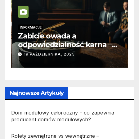
INFORMACJE
I
Zabicie owada a
C
e
odpowiedzialność karna –
b
jak wygląda to w praktyce?
s
19 PAŹDZIERNIKA, 2025
n
p
Najnowsze Artykuły
Dom modułowy całoroczny – co zapewnia
producent domów modułowych?
Rolety zewnętrzne vs wewnętrzne –