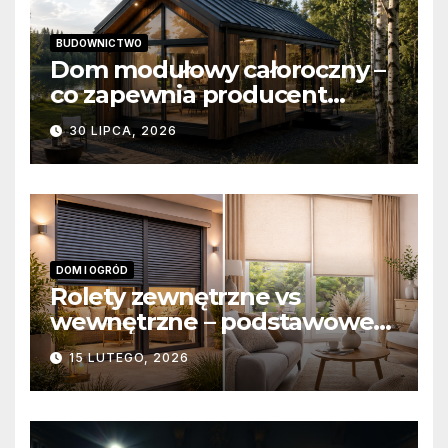
BUDOWNICTWO
Dom modułowy całoroczny –
co zapewnia producent
domów modułowych?
30 LIPCA, 2026
DOM I OGRÓD
Rolety zewnętrzne vs
wewnętrzne – podstawowe
różnice konstrukcyjne i
15 LUTEGO, 2026
funkcjonalne