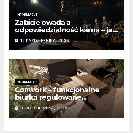
INFORMACJE
Zabicie owada a
odpowiedzialność karna – jak
wygląda to w praktyce?
19 PAŹDZIERNIKA, 2025
INFORMACJE
Conwork – funkcjonalne
biurka regulowane
stworzone z myślą o
3 PAŹDZIERNIKA, 2025
nowoczesnych
przestrzeniach pracy