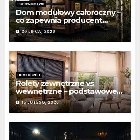
BUDOWNICTWO
Dom modułowy całoroczny –
co zapewnia producent
domów modułowych?
30 LIPCA, 2026
DOM I OGRÓD
Rolety zewnętrzne vs
wewnętrzne – podstawowe
różnice konstrukcyjne i
15 LUTEGO, 2026
funkcjonalne