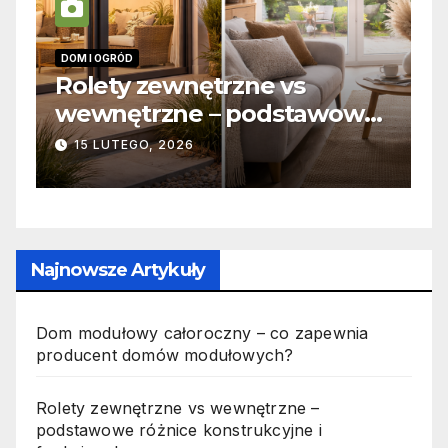
INFORMACJE
I
Zabicie owada a
C
e
odpowiedzialność karna –
b
jak wygląda to w praktyce?
s
19 PAŹDZIERNIKA, 2025
n
p
Najnowsze Artykuły
Dom modułowy całoroczny – co zapewnia
producent domów modułowych?
Rolety zewnętrzne vs wewnętrzne –
podstawowe różnice konstrukcyjne i