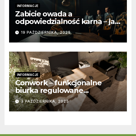
INFORMACJE
Zabicie owada a
odpowiedzialność karna – jak
wygląda to w praktyce?
19 PAŹDZIERNIKA, 2025
INFORMACJE
Conwork – funkcjonalne
biurka regulowane
stworzone z myślą o
3 PAŹDZIERNIKA, 2025
nowoczesnych
przestrzeniach pracy