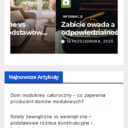
INFORMACJE
I
Zabicie owada a
C
e
odpowiedzialność karna –
b
jak wygląda to w praktyce?
s
19 PAŹDZIERNIKA, 2025
n
p
Najnowsze Artykuły
Dom modułowy całoroczny – co zapewnia
producent domów modułowych?
Rolety zewnętrzne vs wewnętrzne –
podstawowe różnice konstrukcyjne i