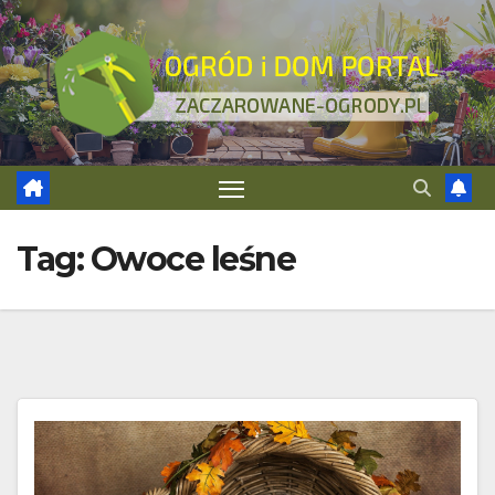
Skip
to
content
Tag:
Owoce leśne