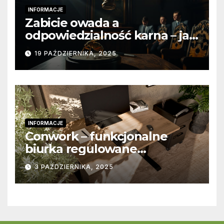
INFORMACJE
Zabicie owada a
odpowiedzialność karna – jak
wygląda to w praktyce?
19 PAŹDZIERNIKA, 2025
INFORMACJE
Conwork – funkcjonalne
biurka regulowane
stworzone z myślą o
3 PAŹDZIERNIKA, 2025
nowoczesnych
przestrzeniach pracy