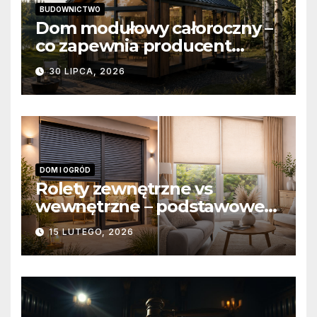
BUDOWNICTWO
Dom modułowy całoroczny –
co zapewnia producent
domów modułowych?
30 LIPCA, 2026
DOM I OGRÓD
Rolety zewnętrzne vs
wewnętrzne – podstawowe
różnice konstrukcyjne i
15 LUTEGO, 2026
funkcjonalne