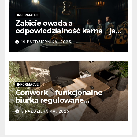
INFORMACJE
Zabicie owada a
odpowiedzialność karna – jak
wygląda to w praktyce?
19 PAŹDZIERNIKA, 2025
INFORMACJE
Conwork – funkcjonalne
biurka regulowane
stworzone z myślą o
3 PAŹDZIERNIKA, 2025
nowoczesnych
przestrzeniach pracy