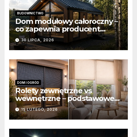
BUDOWNICTWO
Dom modułowy całoroczny –
co zapewnia producent
domów modułowych?
30 LIPCA, 2026
DOM I OGRÓD
Rolety zewnętrzne vs
wewnętrzne – podstawowe
różnice konstrukcyjne i
15 LUTEGO, 2026
funkcjonalne