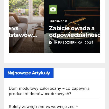
INFORMACJE
I
Zabicie owada a
C
e
odpowiedzialność karna –
b
jak wygląda to w praktyce?
s
19 PAŹDZIERNIKA, 2025
n
p
Najnowsze Artykuły
Dom modułowy całoroczny – co zapewnia
producent domów modułowych?
Rolety zewnętrzne vs wewnętrzne –