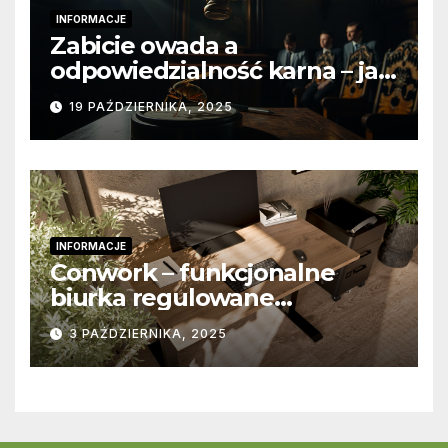
INFORMACJE
Zabicie owada a
odpowiedzialność karna – jak
wygląda to w praktyce?
19 PAŹDZIERNIKA, 2025
INFORMACJE
Conwork – funkcjonalne
biurka regulowane
stworzone z myślą o
3 PAŹDZIERNIKA, 2025
nowoczesnych
przestrzeniach pracy