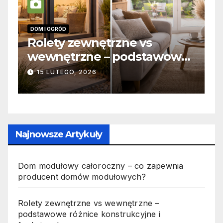
INFORMACJE
I
Zabicie owada a
C
e
odpowiedzialność karna –
b
jak wygląda to w praktyce?
s
19 PAŹDZIERNIKA, 2025
n
p
Najnowsze Artykuły
Dom modułowy całoroczny – co zapewnia
producent domów modułowych?
Rolety zewnętrzne vs wewnętrzne –
podstawowe różnice konstrukcyjne i