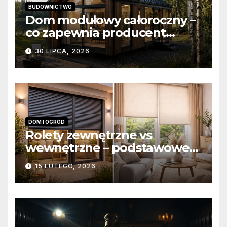
BUDOWNICTWO
Dom modułowy całoroczny –
co zapewnia producent
domów modułowych?
30 LIPCA, 2026
DOM I OGRÓD
Rolety zewnętrzne vs
wewnętrzne – podstawowe
różnice konstrukcyjne i
15 LUTEGO, 2026
funkcjonalne