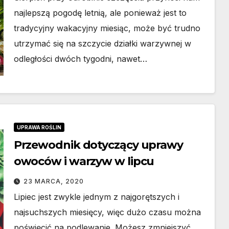
najlepszą pogodę letnią, ale ponieważ jest to
tradycyjny wakacyjny miesiąc, może być trudno
utrzymać się na szczycie działki warzywnej w
odległości dwóch tygodni, nawet…
DOM I OGRÓD
wy
Rolety zewnętrzne
UPRAWA ROŚLIN
o
vs wewnętrzne –
Przewodnik dotyczący uprawy
owoców i warzyw w lipcu
ducent
podstawowe
15 LUTEGO, 2026
różnice
23 MARCA, 2020
Lipiec jest zwykle jednym z najgorętszych i
?
konstrukcyjne i
najsuchszych miesięcy, więc dużo czasu można
funkcjonalne
poświęcić na podlewanie. Możesz zmniejszyć