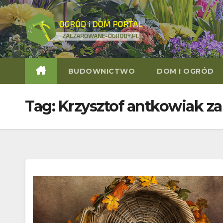
Skip
to
content
BUDOWNICTWO
DOM I OGRÓD
Tag:
Krzysztof antkowiak z