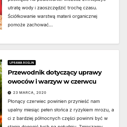
utratę wody i zaoszczędzić trochę czasu.
Ściółkowanie warstwą materii organicznej
pomoże zachować…
UPRAWA ROŚLIN
Przewodnik dotyczący uprawy
owoców i warzyw w czerwcu
23 MARCA, 2020
Płonący czerwiec powinien przynieść nam
upalny miesiąc pełen słońca z ryzykiem mrozu, a
ci z bardziej północnych części powinni być w
stanie dogonić tych na południu. Zmierzamy