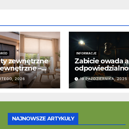
GRÓD
INFORMACJE
ty zewnętrzne
Zabicie owada a
ewnętrzne –
odpowiedzialno
stawowe
karna – jak wyg
UTEGO, 2026
19 PAŹDZIERNIKA, 2025
ice
to w praktyce?
trukcyjne i
cjonalne
NAJNOWSZE ARTYKUŁY