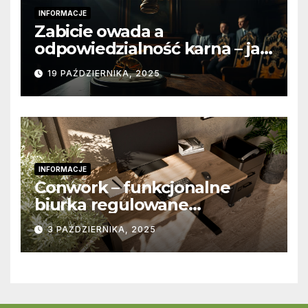
INFORMACJE
Zabicie owada a
odpowiedzialność karna – jak
wygląda to w praktyce?
19 PAŹDZIERNIKA, 2025
INFORMACJE
Conwork – funkcjonalne
biurka regulowane
stworzone z myślą o
3 PAŹDZIERNIKA, 2025
nowoczesnych
przestrzeniach pracy