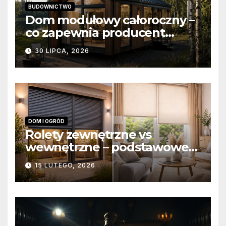
BUDOWNICTWO
Dom modułowy całoroczny –
co zapewnia producent
domów modułowych?
30 LIPCA, 2026
DOM I OGRÓD
Rolety zewnętrzne vs
wewnętrzne – podstawowe
różnice konstrukcyjne i
15 LUTEGO, 2026
funkcjonalne