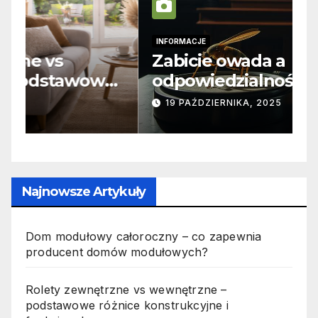
INFORMACJE
I
Zabicie owada a
C
e
odpowiedzialność karna –
b
jak wygląda to w praktyce?
s
19 PAŹDZIERNIKA, 2025
n
p
Najnowsze Artykuły
Dom modułowy całoroczny – co zapewnia
producent domów modułowych?
Rolety zewnętrzne vs wewnętrzne –
podstawowe różnice konstrukcyjne i