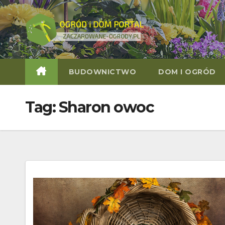
Skip
to
content
BUDOWNICTWO
DOM I OGRÓD
Tag:
Sharon owoc