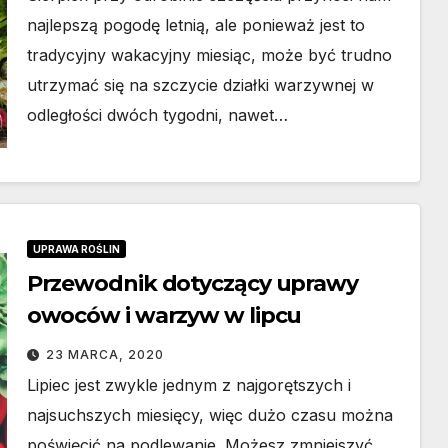
najlepszą pogodę letnią, ale ponieważ jest to
tradycyjny wakacyjny miesiąc, może być trudno
utrzymać się na szczycie działki warzywnej w
odległości dwóch tygodni, nawet…
BUDOWNICTWO
Dom modułowy
UPRAWA ROŚLIN
całoroczny – co
Przewodnik dotyczący uprawy
owoców i warzyw w lipcu
zapewnia producent
30 LIPCA, 2026
domów
23 MARCA, 2020
Lipiec jest zwykle jednym z najgorętszych i
modułowych?
najsuchszych miesięcy, więc dużo czasu można
poświęcić na podlewanie. Możesz zmniejszyć