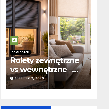
DOM I OGRÓD
INFORMACJE
Rolety zewnętrzne
Zabic
vs wewnętrzne –
odpow
podstawowe
karna
15 LUTEGO, 2026
19 PAŹDZ
różnice
to w 
konstrukcyjne i
funkcjonalne