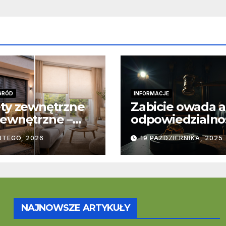
GRÓD
INFORMACJE
ty zewnętrzne
Zabicie owada a
ewnętrzne –
odpowiedzialno
stawowe
karna – jak wyg
UTEGO, 2026
19 PAŹDZIERNIKA, 2025
ice
to w praktyce?
trukcyjne i
cjonalne
NAJNOWSZE ARTYKUŁY