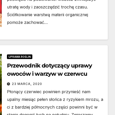
utratę wody i zaoszczędzić trochę czasu.
Ściółkowanie warstwą materii organicznej
pomoże zachować…
UPRAWA ROŚLIN
Przewodnik dotyczący uprawy
owoców i warzyw w czerwcu
23 MARCA, 2020
Płonący czerwiec powinien przynieść nam
upalny miesiąc pełen słońca z ryzykiem mrozu, a
ci z bardziej północnych części powinni być w
stanie dogonić tych na południu. Zmierzamy