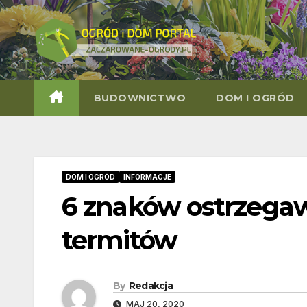
Skip
to
content
BUDOWNICTWO
DOM I OGRÓD
DOM I OGRÓD
INFORMACJE
6 znaków ostrzegaw
termitów
By
Redakcja
MAJ 20, 2020