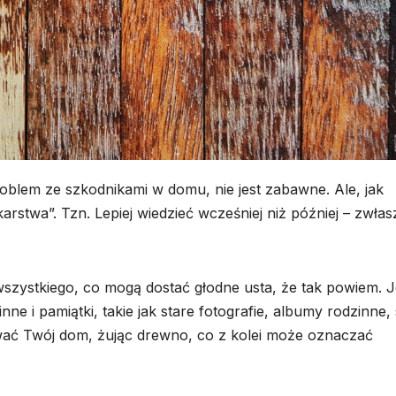
BUDOWNICTWO
Dom
modułowy
całoroczny
30 LIPCA, 2026
co zapewn
lem ze szkodnikami w domu, nie jest zabawne. Ale, jak
producent
karstwa”. Tzn. Lepiej wiedzieć wcześniej niż później – zwła
domów
modułowy
szystkiego, co mogą dostać głodne usta, że ​​tak powiem. Je
nne i pamiątki, takie jak stare fotografie, albumy rodzinne, 
nować Twój dom, żując drewno, co z kolei może oznaczać