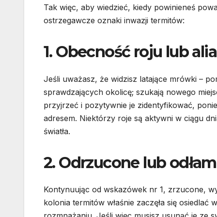
Tak więc, aby wiedzieć, kiedy powinieneś po
ostrzegawcze oznaki inwazji termitów:
1. Obecność roju lub ali
Jeśli uważasz, że widzisz latające mrówki – p
sprawdzających okolicę; szukają nowego miejsca
przyjrzeć i pozytywnie je zidentyfikować, 
adresem. Niektórzy roje są aktywni w ciągu dni
światła.
2. Odrzucone lub odłam
Kontynuując od wskazówek nr 1, zrzucone, w
kolonia termitów właśnie zaczęła się osiedlać 
rozmnażaniu. Jeśli więc musisz usunąć je ze swo