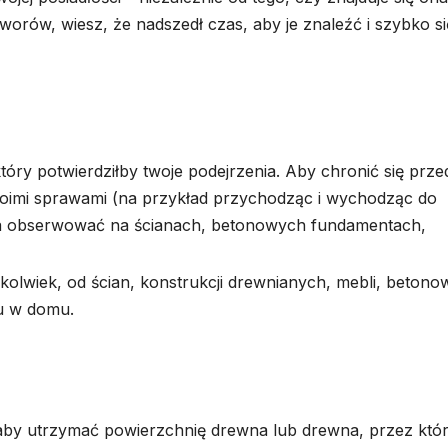
worów, wiesz, że nadszedł czas, aby je znaleźć i szybko si
który potwierdziłby twoje podejrzenia. Aby chronić się prze
swoimi sprawami (na przykład przychodząc i wychodząc do
żna obserwować na ścianach, betonowych fundamentach,
olwiek, od ścian, konstrukcji drewnianych, mebli, beton
u w domu.
, aby utrzymać powierzchnię drewna lub drewna, przez któ