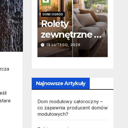
DOM I OGRÓD
INFORMACJE
Rolety
Zabicie
zewnętrzne vs
a
 –
wewnętrzne –
odpowie
15 LUTEGO, 2026
19 PAŹDZIERNI
ia
podstawowe
ność ka
różnice
jak wyg
szcza
konstrukcyjne
w prakt
Najnowsze Artykuły
ch?
i funkcjonalne
śli
stare
Dom modułowy całoroczny –
co zapewnia producent domów
modułowych?