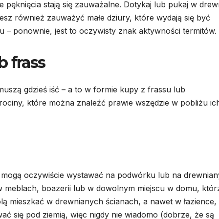
e ​​pęknięcia stają się zauważalne. Dotykaj lub pukaj w dre
sz również zauważyć małe dziury, które wydają się być
 – ponownie, jest to oczywisty znak aktywności termitów.
 frass
uszą gdzieś iść – a to w formie kupy z frassu lub
trociny, które można znaleźć prawie wszędzie w pobliżu ic
re mogą oczywiście wystawać na podwórku lub na drewnia
ą w meblach, boazerii lub w dowolnym miejscu w domu, któr
olą mieszkać w drewnianych ścianach, a nawet w łazience,
wać się pod ziemią, więc nigdy nie wiadomo (dobrze, że są