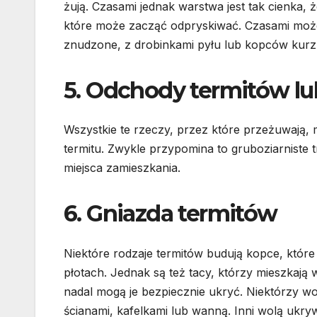
żują. Czasami jednak warstwa jest tak cienka, ż
które może zacząć odpryskiwać. Czasami może
znudzone, z drobinkami pyłu lub kopców kurzu
5. Odchody termitów lub
Wszystkie te rzeczy, przez które przeżuwają, m
termitu. Zwykle przypomina to gruboziarniste 
miejsca zamieszkania.
6. Gniazda termitów
Niektóre rodzaje termitów budują kopce, któ
płotach. Jednak są też tacy, którzy mieszkaj
nadal mogą je bezpiecznie ukryć. Niektórzy w
ścianami, kafelkami lub wanną. Inni wolą ukry