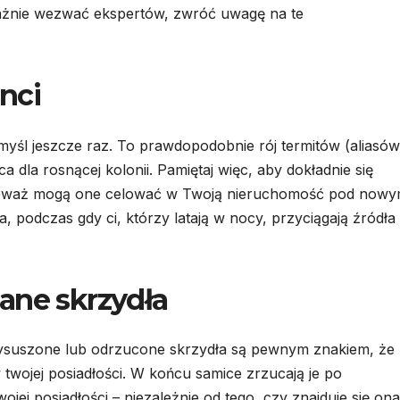
ważnie wezwać ekspertów, zwróć uwagę na te
anci
omyśl jeszcze raz. To prawdopodobnie rój termitów (aliasów
 dla rosnącej kolonii. Pamiętaj więc, aby dokładnie się
ponieważ mogą one celować w Twoją nieruchomość pod now
a, podczas gdy ci, którzy latają w nocy, przyciągają źródła
ane skrzydła
ysuszone lub odrzucone skrzydła są pewnym znakiem, że
w twojej posiadłości. W końcu samice zrzucają je po
jej posiadłości – niezależnie od tego, czy znajduje się ona