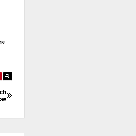
nie
ych
ów