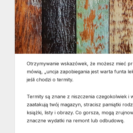
Otrzymywanie wskazówek, że możesz mieć prob
mówią, „uncja zapobiegania jest warta funta le
jeśli chodzi o termity.
Termity są znane z niszczenia czegokolwiek i w
zaatakują twój magazyn, stracisz pamiątki rodzi
książki, listy i obrazy. Co gorsza, mogą zruj
znaczne wydatki na remont lub odbudowę.