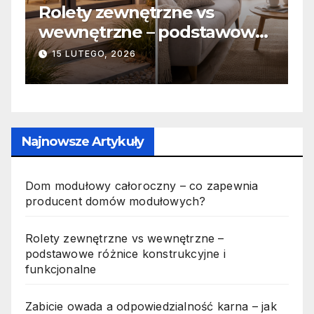
Zabicie owada a
we
odpowiedzialność karna –
jak wygląda to w praktyce?
19 PAŹDZIERNIKA, 2025
Najnowsze Artykuły
Dom modułowy całoroczny – co zapewnia
producent domów modułowych?
Rolety zewnętrzne vs wewnętrzne –
podstawowe różnice konstrukcyjne i
funkcjonalne
Zabicie owada a odpowiedzialność karna – jak