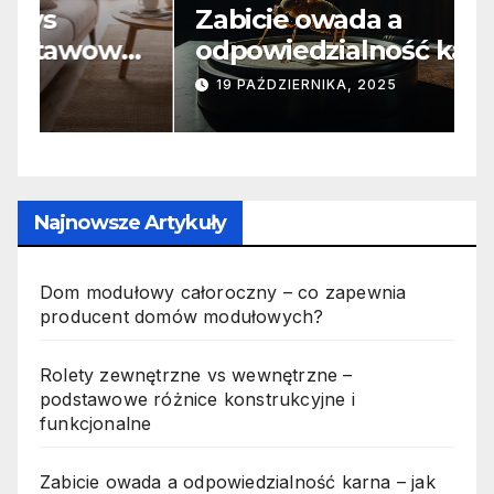
Zabicie owada a
C
e
odpowiedzialność karna –
b
jak wygląda to w praktyce?
s
19 PAŹDZIERNIKA, 2025
n
p
Najnowsze Artykuły
Dom modułowy całoroczny – co zapewnia
producent domów modułowych?
Rolety zewnętrzne vs wewnętrzne –
podstawowe różnice konstrukcyjne i
funkcjonalne
Zabicie owada a odpowiedzialność karna – jak