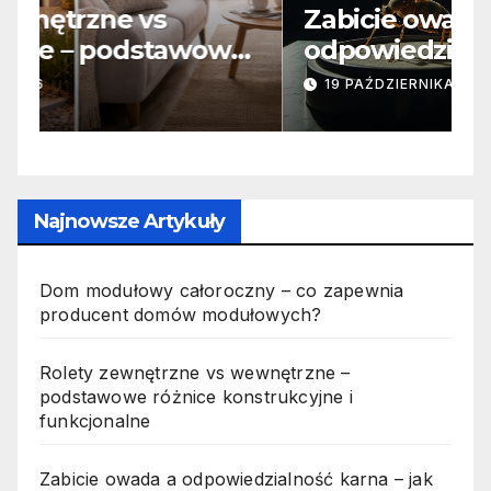
Zabicie owada a
C
e
odpowiedzialność karna –
b
jak wygląda to w praktyce?
s
19 PAŹDZIERNIKA, 2025
n
p
Najnowsze Artykuły
Dom modułowy całoroczny – co zapewnia
producent domów modułowych?
Rolety zewnętrzne vs wewnętrzne –
podstawowe różnice konstrukcyjne i
funkcjonalne
Zabicie owada a odpowiedzialność karna – jak