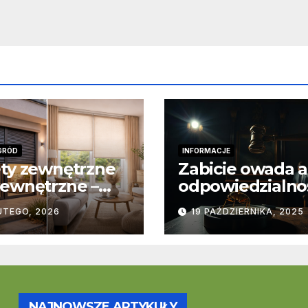
GRÓD
INFORMACJE
ty zewnętrzne
Zabicie owada a
ewnętrzne –
odpowiedzialno
stawowe
karna – jak wyg
UTEGO, 2026
19 PAŹDZIERNIKA, 2025
ice
to w praktyce?
trukcyjne i
cjonalne
NAJNOWSZE ARTYKUŁY