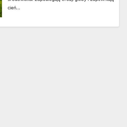
cień…