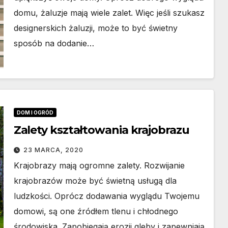
domu, żaluzje mają wiele zalet. Więc jeśli szukasz
designerskich żaluzji, może to być świetny
sposób na dodanie…
WO
DOM I OGRÓD
DOM I OGRÓD
 modułowy
Rolety zew
Zalety kształtowania krajobrazu
oczny – co
vs wewnętr
23 MARCA, 2020
wnia producent
podstawo
A, 2026
15 LUTEGO, 2026
Krajobrazy mają ogromne zalety. Rozwijanie
ów
różnice
krajobrazów może być świetną usługą dla
ludzkości. Oprócz dodawania wyglądu Twojemu
ułowych?
konstrukcyj
domowi, są one źródłem tlenu i chłodnego
funkcjonal
środowiska. Zapobiegają erozji gleby i zapewniają