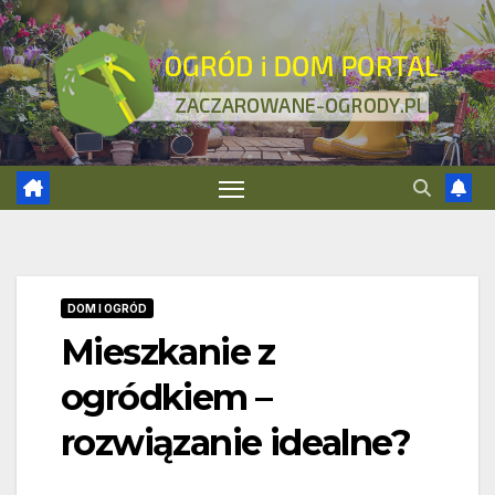
Skip
to
content
DOM I OGRÓD
Mieszkanie z
ogródkiem –
rozwiązanie idealne?