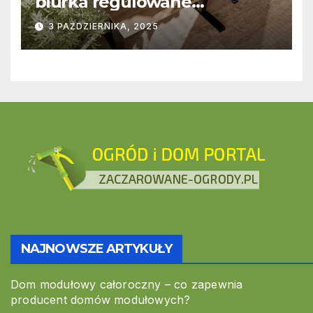
biurka regulowane
stworzone z myślą o
3 PAŹDZIERNIKA, 2025
nowoczesnych
przestrzeniach pracy
NAJNOWSZE ARTYKUŁY
Dom modułowy całoroczny – co zapewnia
producent domów modułowych?