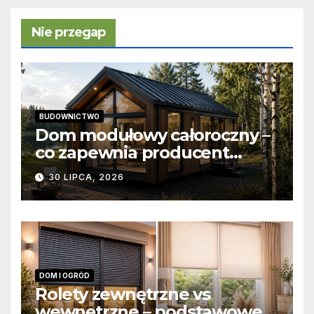
Nie przegap
BUDOWNICTWO
Dom modułowy całoroczny –
co zapewnia producent
domów modułowych?
30 LIPCA, 2026
DOM I OGRÓD
Rolety zewnętrzne vs
wewnętrzne – podstawowe