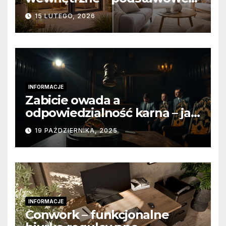
różnice konstrukcyjne i
15 LUTEGO, 2026
funkcjonalne
INFORMACJE
Zabicie owada a
odpowiedzialność karna – jak
wygląda to w praktyce?
19 PAŹDZIERNIKA, 2025
INFORMACJE
Conwork – funkcjonalne