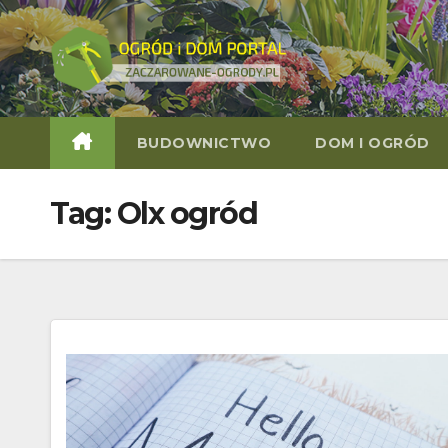
Skip
to
content
BUDOWNICTWO
DOM I OGRÓD
Tag:
Olx ogród