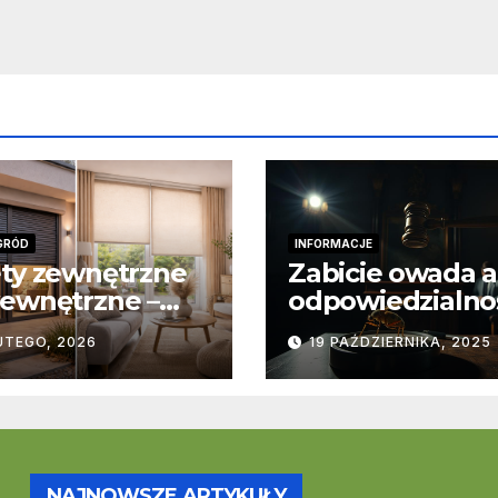
GRÓD
INFORMACJE
ty zewnętrzne
Zabicie owada a
ewnętrzne –
odpowiedzialno
stawowe
karna – jak wyg
UTEGO, 2026
19 PAŹDZIERNIKA, 2025
ice
to w praktyce?
trukcyjne i
cjonalne
NAJNOWSZE ARTYKUŁY