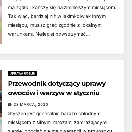
ma żądło i kończy się najzimniejszym miesiącem.
Tak więc, bardziej niż w jakimkolwiek innym
miesiącu, musisz grać zgodnie z lokalnymi
warunkami. Najlepiej powstrzymać…
DOM I OGRÓD
odułowy
Rolety zewnę
UPRAWA ROŚLIN
zny – co
vs wewnętrzn
Przewodnik dotyczący uprawy
owoców i warzyw w styczniu
ia producent
podstawowe
26
15 LUTEGO, 2026
w
różnice
23 MARCA, 2020
Styczeń jest generalnie bardzo chłodnym
owych?
konstrukcyjne
miesiącem z silnymi mrozami zamrażającymi
funkcjonalne
ziemię, chociaż nie ma gwarancji w przypadku