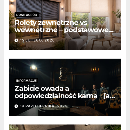
DOM I OGRÓD
Rolety zewnętrzne vs
wewnętrzne – podstawowe
różnice konstrukcyjne i
15 LUTEGO, 2026
funkcjonalne
INFORMACJE
Zabicie owada a
odpowiedzialność karna – jak
wygląda to w praktyce?
19 PAŹDZIERNIKA, 2025