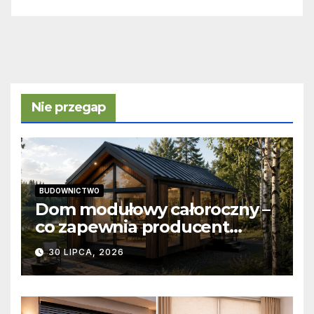
Nie przegap
BUDOWNICTWO
Dom modułowy całoroczny –
co zapewnia producent
domów modułowych?
30 LIPCA, 2026