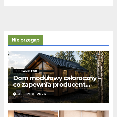
Nie przegap
BUDOWNICTWO
Dom modułowy całoroczny –
co zapewnia producent
domów modułowych?
30 LIPCA, 2026