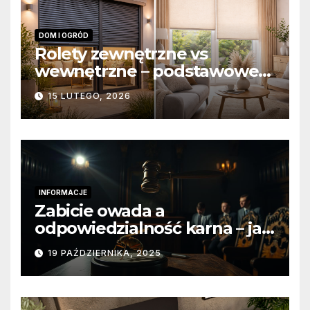
DOM I OGRÓD
Rolety zewnętrzne vs
wewnętrzne – podstawowe
różnice konstrukcyjne i
15 LUTEGO, 2026
funkcjonalne
INFORMACJE
Zabicie owada a
odpowiedzialność karna – jak
wygląda to w praktyce?
19 PAŹDZIERNIKA, 2025