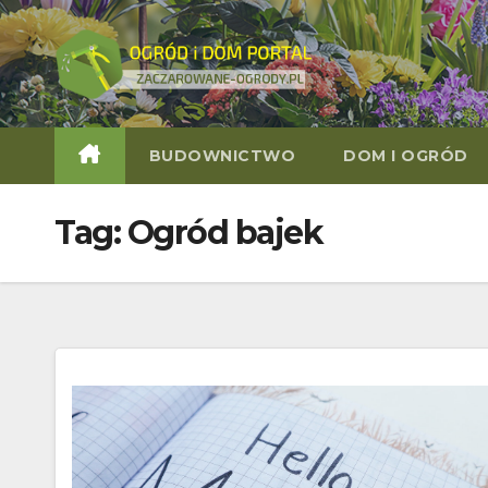
Skip
to
content
BUDOWNICTWO
DOM I OGRÓD
Tag:
Ogród bajek