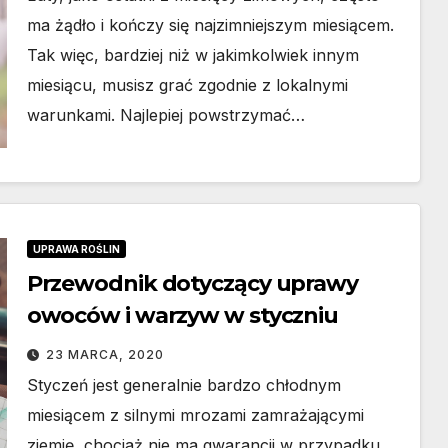
ma żądło i kończy się najzimniejszym miesiącem.
Tak więc, bardziej niż w jakimkolwiek innym
miesiącu, musisz grać zgodnie z lokalnymi
warunkami. Najlepiej powstrzymać…
WNICTWO
DOM I OGRÓD
om modułowy
Rolety z
UPRAWA ROŚLIN
łoroczny – co
vs wewn
Przewodnik dotyczący uprawy
owoców i warzyw w styczniu
pewnia producent
podsta
 LIPCA, 2026
15 LUTEGO, 202
omów
różnice
23 MARCA, 2020
Styczeń jest generalnie bardzo chłodnym
odułowych?
konstruk
miesiącem z silnymi mrozami zamrażającymi
funkcjon
ziemię, chociaż nie ma gwarancji w przypadku