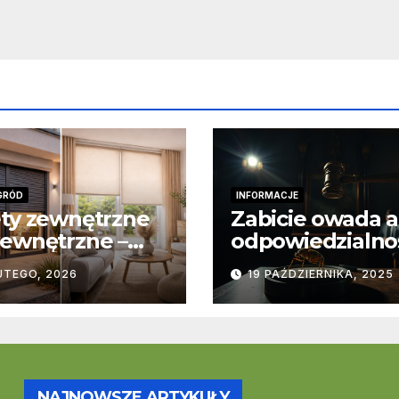
GRÓD
INFORMACJE
ty zewnętrzne
Zabicie owada a
ewnętrzne –
odpowiedzialno
stawowe
karna – jak wyg
UTEGO, 2026
19 PAŹDZIERNIKA, 2025
ice
to w praktyce?
trukcyjne i
cjonalne
NAJNOWSZE ARTYKUŁY