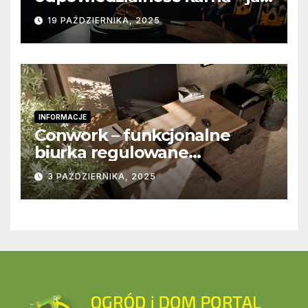
wygląda to w praktyce?
19 PAŹDZIERNIKA, 2025
INFORMACJE
Conwork – funkcjonalne
biurka regulowane
stworzone z myślą o
3 PAŹDZIERNIKA, 2025
nowoczesnych
przestrzeniach pracy