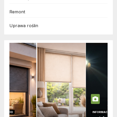
Remont
Uprawa roślin
INFORMACJE
I