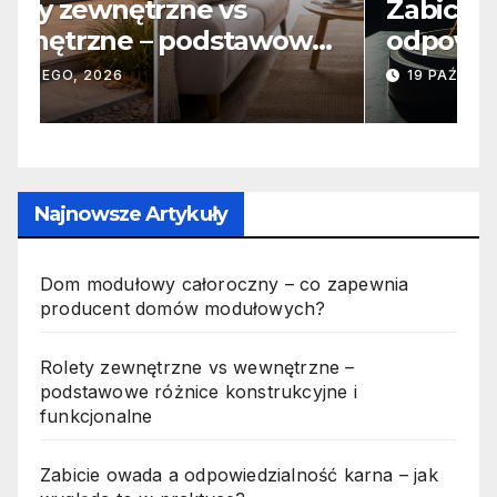
Zabicie owada a
C
e
odpowiedzialność karna –
b
jak wygląda to w praktyce?
s
19 PAŹDZIERNIKA, 2025
n
p
Najnowsze Artykuły
Dom modułowy całoroczny – co zapewnia
producent domów modułowych?
Rolety zewnętrzne vs wewnętrzne –
podstawowe różnice konstrukcyjne i
funkcjonalne
Zabicie owada a odpowiedzialność karna – jak