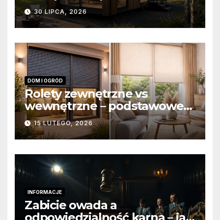
domów modułowych?
30 LIPCA, 2026
DOM I OGRÓD
Rolety zewnętrzne vs
wewnętrzne – podstawowe
różnice konstrukcyjne i
15 LUTEGO, 2026
funkcjonalne
INFORMACJE
Zabicie owada a
odpowiedzialność karna – jak