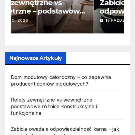
Zabicie owada a
C
e
odpowiedzialność karna –
b
jak wygląda to w praktyce?
s
19 PAŹDZIERNIKA, 2025
n
p
Najnowsze Artykuły
Dom modułowy całoroczny – co zapewnia
producent domów modułowych?
Rolety zewnętrzne vs wewnętrzne –
podstawowe różnice konstrukcyjne i
funkcjonalne
Zabicie owada a odpowiedzialność karna – jak