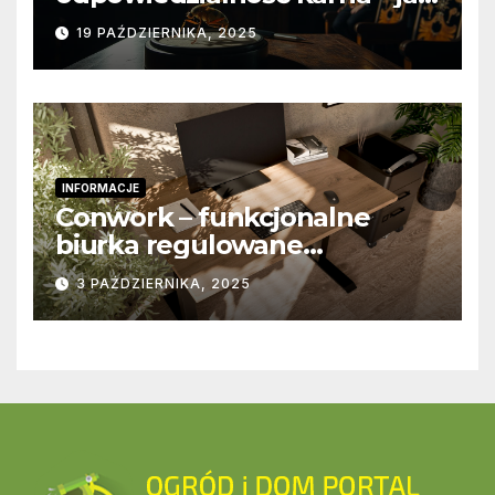
wygląda to w praktyce?
19 PAŹDZIERNIKA, 2025
INFORMACJE
Conwork – funkcjonalne
biurka regulowane
stworzone z myślą o
3 PAŹDZIERNIKA, 2025
nowoczesnych
przestrzeniach pracy