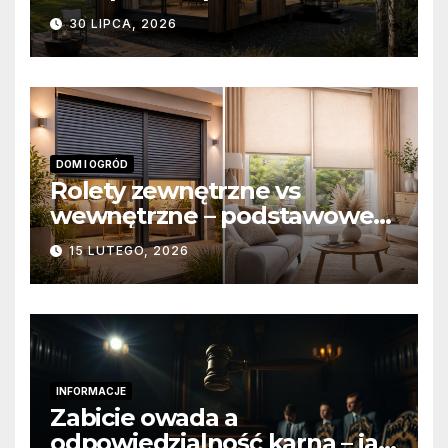
domów modułowych?
30 LIPCA, 2026
DOM I OGRÓD
Rolety zewnętrzne vs
wewnętrzne – podstawowe
różnice konstrukcyjne i
15 LUTEGO, 2026
funkcjonalne
INFORMACJE
Zabicie owada a
odpowiedzialność karna – jak