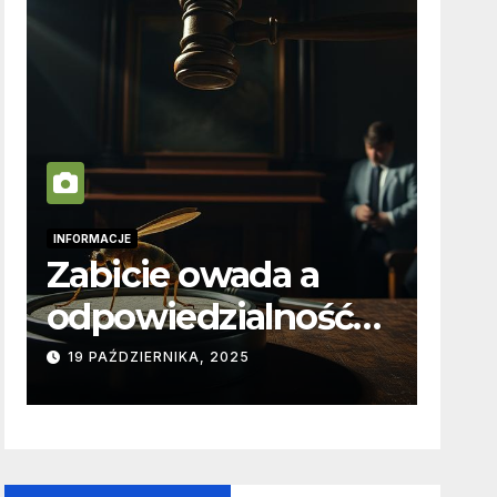
INFORMACJE
INFORM
Zabicie owada a
Co
odpowiedzialność
fun
karna – jak wygląda
re
19 PAŹDZIERNIKA, 2025
3 PA
to w praktyce?
stw
no
prz