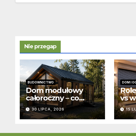
Nie przegap
BUDOWNICTWO
DOM I O
Dom modułowy
Role
całoroczny – co
vs w
zapewnia
pod
30 LIPCA, 2026
15 L
producent domów
różn
modułowych?
kons
funk