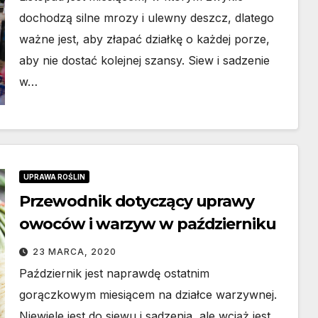
dochodzą silne mrozy i ulewny deszcz, dlatego
ważne jest, aby złapać działkę o każdej porze,
aby nie dostać kolejnej szansy. Siew i sadzenie
w…
DOM I OGRÓD
wy
Rolety zewnętrzne
UPRAWA ROŚLIN
o
vs wewnętrzne –
Przewodnik dotyczący uprawy
owoców i warzyw w październiku
ducent
podstawowe
15 LUTEGO, 2026
różnice
23 MARCA, 2020
Październik jest naprawdę ostatnim
?
konstrukcyjne i
gorączkowym miesiącem na działce warzywnej.
funkcjonalne
Niewiele jest do siewu i sadzenia, ale wciąż jest