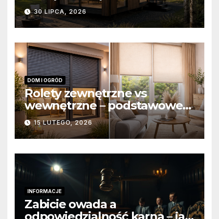
domów modułowych?
30 LIPCA, 2026
DOM I OGRÓD
Rolety zewnętrzne vs
wewnętrzne – podstawowe
różnice konstrukcyjne i
15 LUTEGO, 2026
funkcjonalne
INFORMACJE
Zabicie owada a
odpowiedzialność karna – jak