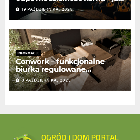
wygląda to w praktyce?
19 PAŹDZIERNIKA, 2025
INFORMACJE
Conwork – funkcjonalne
biurka regulowane
stworzone z myślą o
3 PAŹDZIERNIKA, 2025
nowoczesnych
przestrzeniach pracy