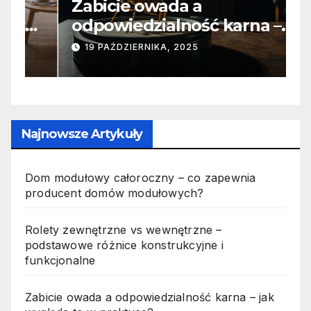
Zabicie owada a
C
e
odpowiedzialność karna –
b
jak wygląda to w praktyce?
s
19 PAŹDZIERNIKA, 2025
n
p
Najnowsze Artykuły
Dom modułowy całoroczny – co zapewnia
producent domów modułowych?
Rolety zewnętrzne vs wewnętrzne –
podstawowe różnice konstrukcyjne i
funkcjonalne
Zabicie owada a odpowiedzialność karna – jak