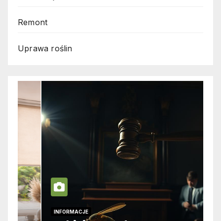
Remont
Uprawa roślin
INFORMACJE
I