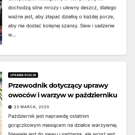
dochodzą silne mrozy i ulewny deszcz, dlatego
ważne jest, aby złapać działkę o każdej porze,
aby nie dostać kolejnej szansy. Siew i sadzenie
w…
BUDOWNICTWO
Dom modułowy
UPRAWA ROŚLIN
całoroczny – co
Przewodnik dotyczący uprawy
owoców i warzyw w październiku
zapewnia producen
30 LIPCA, 2026
domów
23 MARCA, 2020
Październik jest naprawdę ostatnim
modułowych?
gorączkowym miesiącem na działce warzywnej.
Niewiele jest do siewu i sadzenia, ale wciąż jest