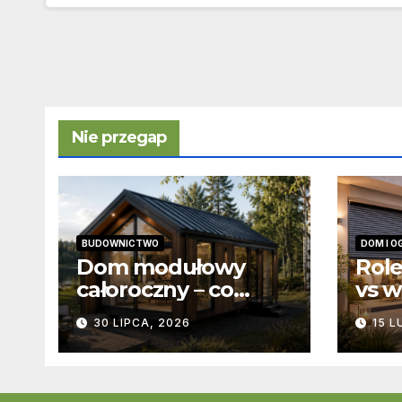
Nie przegap
BUDOWNICTWO
DOM I O
Dom modułowy
Role
całoroczny – co
vs w
zapewnia
pod
30 LIPCA, 2026
15 L
producent domów
różn
modułowych?
kons
funk