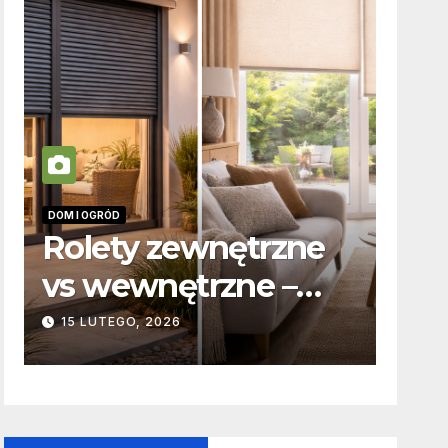
DOM I OGRÓD
INFORM
Rolety zewnętrzne
Zab
vs wewnętrzne –
odp
t
podstawowe
kar
15 LUTEGO, 2026
19 P
różnice
to 
konstrukcyjne i
funkcjonalne