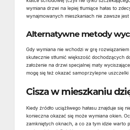
klatce schodowej (czyli nie tylko szczekające
wymiana drzwi na lepiej tłumiące hałas to zdec
wynajmowanych mieszkaniach nie zawsze jest
Alternatywne metody wyci
Gdy wymiana nie wchodzi w grę rozwiązaniem j
skutecznie stłumić większość dochodzących d
założenie na drzwi specjalnej maty wyciszając
mogę się też okazać samoprzylepne uszczelki 
Cisza w mieszkaniu d
Kiedy źródło uciążliwego hałasu znajduje się ni
konieczna okazać się może wymiana okien. Ocz
zamkniętych oknach, a co za tym idzie warto po