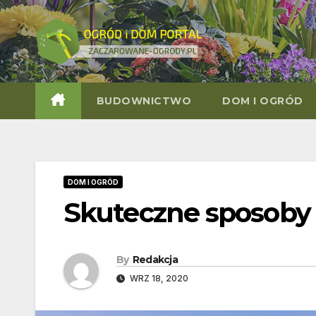
Skip
to
content
BUDOWNICTWO
DOM I OGRÓD
DOM I OGRÓD
Skuteczne sposoby 
By
Redakcja
WRZ 18, 2020