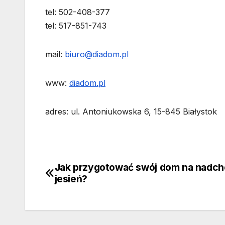
tel: 502-408-377
tel: 517-851-743
mail:
biuro@diadom.pl
www:
diadom.pl
adres: ul. Antoniukowska 6, 15-845 Białystok
Jak przygotować swój dom na nadc
Nawigacja
jesień?
wpisu