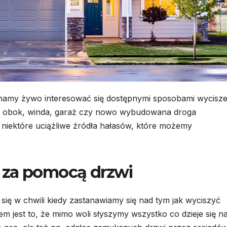
BUDOWNICTWO
DOM I OGRÓD
Dom
Rolety
modułowy
zewnęt
całoroczny –
wewnę
30 LIPCA, 2026
15 LUTEGO,
co zapewnia
podst
namy żywo interesować się dostępnymi sposobami wycisze
ku obok, winda, garaż czy nowo wybudowana droga
producent
różnic
 niektóre uciążliwe źródła hałasów, które możemy
domów
konstr
modułowych?
i funk
 za pomocą drzwi
się w chwili kiedy zastanawiamy się nad tym jak wyciszyć
m jest to, że mimo woli słyszymy wszystko co dzieje się n