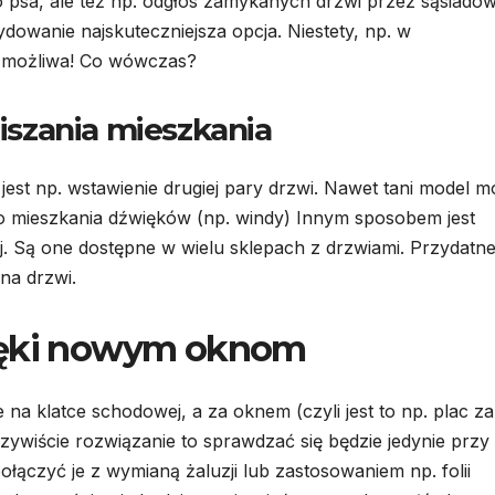
go psa, ale też np. odgłos zamykanych drzwi przez sąsiadó
ydowanie najskuteczniejsza opcja. Niestety, np. w
 możliwa! Co wówczas?
szania mieszkania
est np. wstawienie drugiej pary drzwi. Nawet tani model 
o mieszkania dźwięków (np. windy) Innym sposobem jest
ej. Są one dostępne w wielu sklepach z drzwiami. Przydatn
na drzwi.
zięki nowym oknom
e na klatce schodowej, a za oknem (czyli jest to np. plac z
ywiście rozwiązanie to sprawdzać się będzie jedynie przy
łączyć je z wymianą żaluzji lub zastosowaniem np. folii