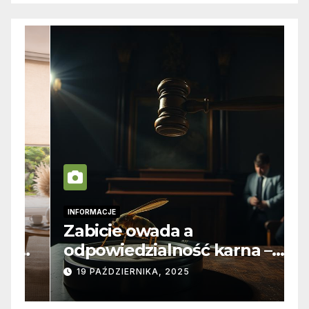
INFORMACJE
I
Zabicie owada a
C
e
odpowiedzialność karna –
b
jak wygląda to w praktyce?
s
19 PAŹDZIERNIKA, 2025
n
p