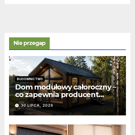
Nie przegap
BUDOWNICTWO
Dom modułowy całoroczny –
co zapewnia producent
domów modułowych?
30 LIPCA, 2026