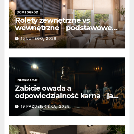
DOM I OGRÓD
Rolety zewnętrzne vs
wewnętrzne – podstawowe
różnice konstrukcyjne i
15 LUTEGO, 2026
funkcjonalne
INFORMACJE
Zabicie owada a
odpowiedzialność karna – jak
wygląda to w praktyce?
19 PAŹDZIERNIKA, 2025