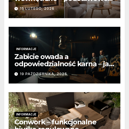
różnice konstrukcyjne i
15 LUTEGO, 2026
funkcjonalne
INFORMACJE
Zabicie owada a
odpowiedzialność karna – jak
wygląda to w praktyce?
19 PAŹDZIERNIKA, 2025
INFORMACJE
Conwork – funkcjonalne