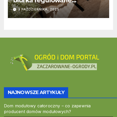
biurka regulowane
stworzone z myślą o
3 PAŹDZIERNIKA, 2025
nowoczesnych
przestrzeniach pracy
NAJNOWSZE ARTYKUŁY
Dom modułowy całoroczny – co zapewnia
producent domów modułowych?