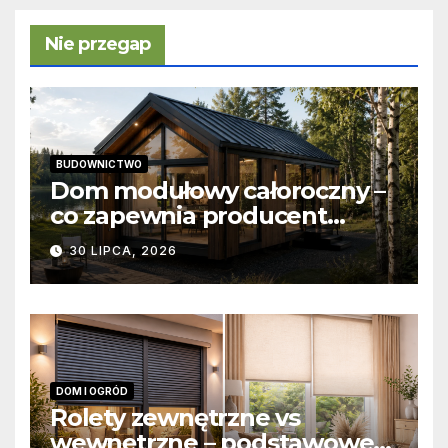
Nie przegap
BUDOWNICTWO
Dom modułowy całoroczny –
co zapewnia producent
domów modułowych?
30 LIPCA, 2026
DOM I OGRÓD
Rolety zewnętrzne vs
wewnętrzne – podstawowe