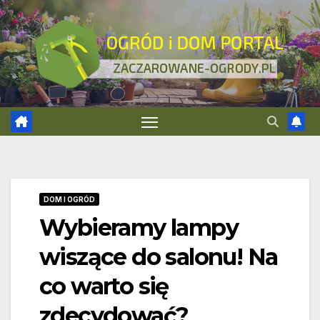
Skip
to
content
DOM I OGRÓD
Wybieramy lampy
wiszące do salonu! Na
co warto się
zdecydować?