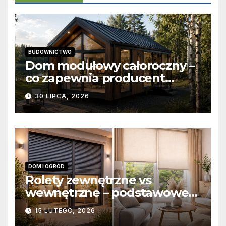
BUDOWNICTWO
Dom modułowy całoroczny –
co zapewnia producent
domów modułowych?
30 LIPCA, 2026
DOM I OGRÓD
Rolety zewnętrzne vs
wewnętrzne – podstawowe
różnice konstrukcyjne i
15 LUTEGO, 2026
funkcjonalne