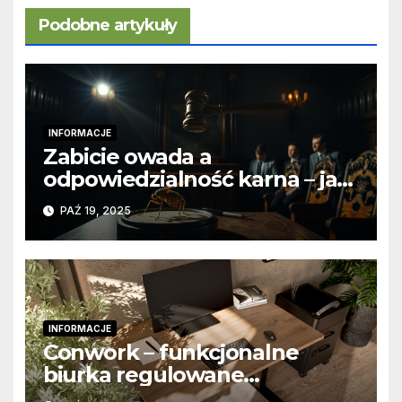
Podobne artykuły
INFORMACJE
Zabicie owada a
odpowiedzialność karna – jak
wygląda to w praktyce?
PAŹ 19, 2025
INFORMACJE
Conwork – funkcjonalne
biurka regulowane
stworzone z myślą o