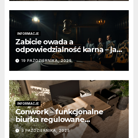
INFORMACJE
Zabicie owada a
odpowiedzialność karna – jak
wygląda to w praktyce?
19 PAŹDZIERNIKA, 2025
INFORMACJE
Conwork – funkcjonalne
biurka regulowane
stworzone z myślą o
3 PAŹDZIERNIKA, 2025
nowoczesnych