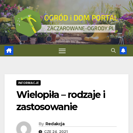
Skip
to
content
INFORMACJE
Wielopiła – rodzaje i
zastosowanie
By
Redakcja
CZE 24, 2021