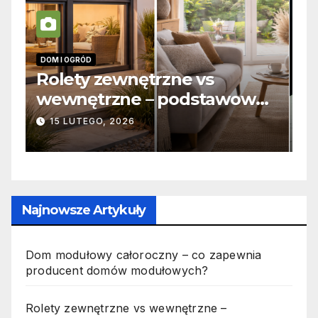
INFORMACJE
I
Zabicie owada a
C
e
odpowiedzialność karna –
b
jak wygląda to w praktyce?
s
19 PAŹDZIERNIKA, 2025
n
p
Najnowsze Artykuły
Dom modułowy całoroczny – co zapewnia
producent domów modułowych?
Rolety zewnętrzne vs wewnętrzne –