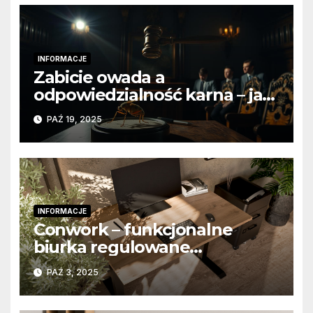
INFORMACJE
Zabicie owada a
odpowiedzialność karna – jak
wygląda to w praktyce?
PAŹ 19, 2025
INFORMACJE
Conwork – funkcjonalne
biurka regulowane
stworzone z myślą o
PAŹ 3, 2025
nowoczesnych
przestrzeniach pracy