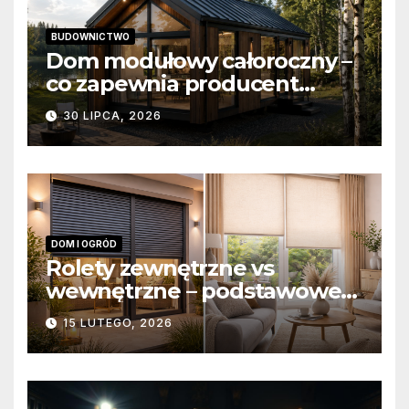
BUDOWNICTWO
Dom modułowy całoroczny –
co zapewnia producent
domów modułowych?
30 LIPCA, 2026
DOM I OGRÓD
Rolety zewnętrzne vs
wewnętrzne – podstawowe
różnice konstrukcyjne i
15 LUTEGO, 2026
funkcjonalne