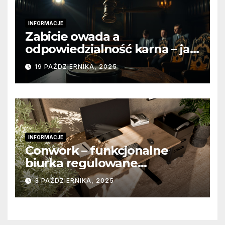
INFORMACJE
Zabicie owada a
odpowiedzialność karna – jak
wygląda to w praktyce?
19 PAŹDZIERNIKA, 2025
INFORMACJE
Conwork – funkcjonalne
biurka regulowane
stworzone z myślą o
3 PAŹDZIERNIKA, 2025
nowoczesnych
przestrzeniach pracy