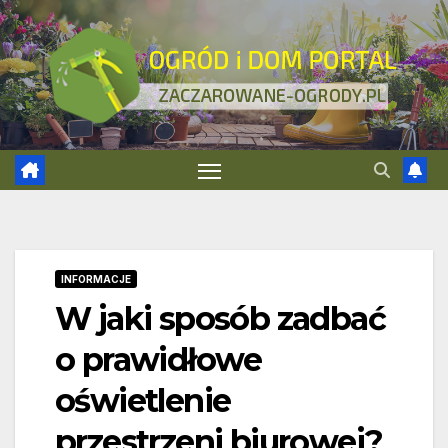
Skip
to
content
INFORMACJE
W jaki sposób zadbać
o prawidłowe
oświetlenie
przestrzeni biurowej?