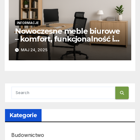
INFORMACJE
Nowoczesne meble biurowe
– komfort, funkcjonalność i
design w jednym
MAJ 24, 2025
Kategorie
Budownictwo