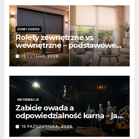
DOM I OGRÓD
Rolety zewnętrzne vs
wewnętrzne – podstawowe
różnice konstrukcyjne i
15 LUTEGO, 2026
funkcjonalne
INFORMACJE
Zabicie owada a
odpowiedzialność karna – jak
wygląda to w praktyce?
19 PAŹDZIERNIKA, 2025