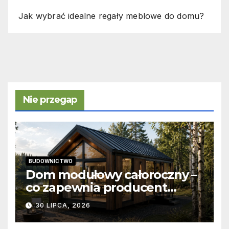
Jak wybrać idealne regały meblowe do domu?
Nie przegap
BUDOWNICTWO
Dom modułowy całoroczny –
co zapewnia producent
domów modułowych?
30 LIPCA, 2026