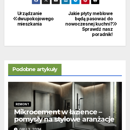
Urządzanie
Jakie płyty meblowe
Nawigacja
dwupokojowego
będą pasować do
mieszkania
nowoczesnej kuchni?
wpisu
Sprawdź nasz
poradnik!
Podobne artykuły
REMONT
Mikrocement w łazience –
pomysły na stylowe aranżacje
GRU 3, 2024