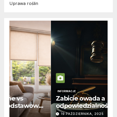
Uprawa roślin
INFORMACJE
I
Zabicie owada a
C
e
odpowiedzialność karna –
b
jak wygląda to w praktyce?
s
19 PAŹDZIERNIKA, 2025