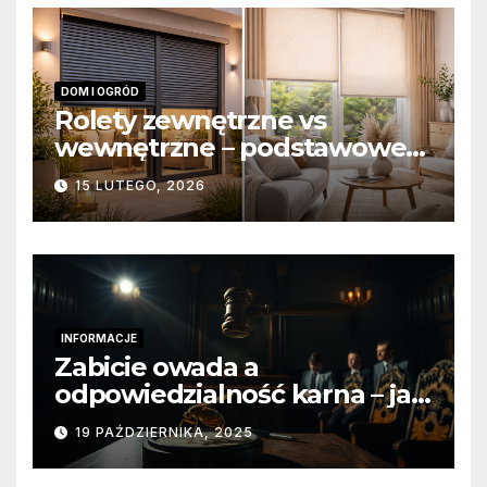
DOM I OGRÓD
Rolety zewnętrzne vs
wewnętrzne – podstawowe
różnice konstrukcyjne i
15 LUTEGO, 2026
funkcjonalne
INFORMACJE
Zabicie owada a
odpowiedzialność karna – jak
wygląda to w praktyce?
19 PAŹDZIERNIKA, 2025