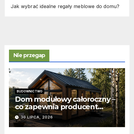
Jak wybrać idealne regały meblowe do domu?
Nie przegap
BUDOWNICTWO
Dom modułowy całoroczny –
co zapewnia producent
domów modułowych?
30 LIPCA, 2026