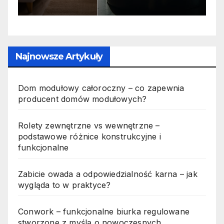
n
p
Najnowsze Artykuły
Dom modułowy całoroczny – co zapewnia
producent domów modułowych?
Rolety zewnętrzne vs wewnętrzne –
podstawowe różnice konstrukcyjne i
funkcjonalne
Zabicie owada a odpowiedzialność karna – jak
wygląda to w praktyce?
Conwork – funkcjonalne biurka regulowane
stworzone z myślą o nowoczesnych