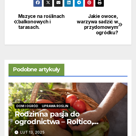
Mszyce na roślinach
Jakie owoce,
Nawigacja
balkonowych i
warzywa sadzić w
tarasach.
przydomowym
wpisu
ogródku?
Podobne artykuły
DOM I OGRÓD
UPRAWA ROŚLIN
Rodzinna pasja do
ogrodnictwa – Roltico,
producent nasion najwyższej
LUT 13, 2025