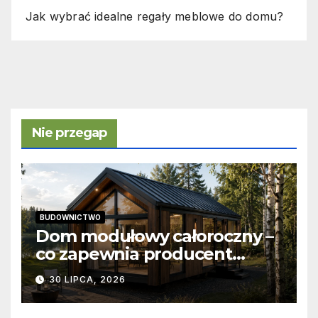
Jak wybrać idealne regały meblowe do domu?
Nie przegap
BUDOWNICTWO
Dom modułowy całoroczny –
co zapewnia producent
domów modułowych?
30 LIPCA, 2026