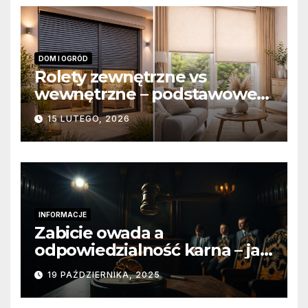
DOM I OGRÓD
Rolety zewnętrzne vs
wewnętrzne – podstawowe
różnice konstrukcyjne i
15 LUTEGO, 2026
funkcjonalne
INFORMACJE
Zabicie owada a
odpowiedzialność karna – jak
wygląda to w praktyce?
19 PAŹDZIERNIKA, 2025