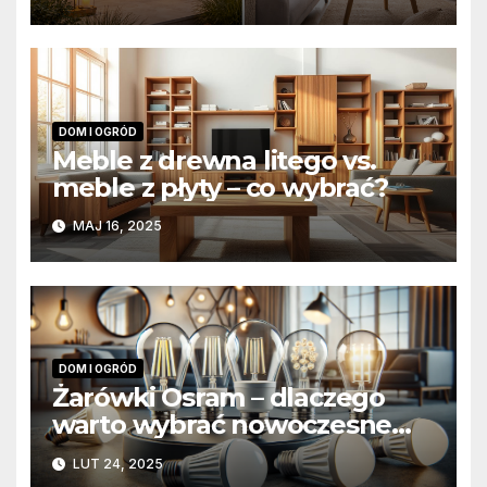
funkcjonalne
DOM I OGRÓD
Meble z drewna litego vs.
meble z płyty – co wybrać?
MAJ 16, 2025
DOM I OGRÓD
Żarówki Osram – dlaczego
warto wybrać nowoczesne
żarówki ledowe?
LUT 24, 2025