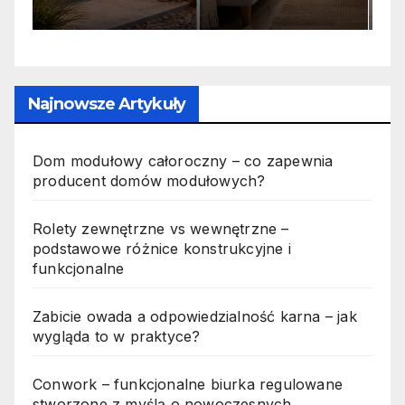
n
p
Najnowsze Artykuły
Dom modułowy całoroczny – co zapewnia
producent domów modułowych?
Rolety zewnętrzne vs wewnętrzne –
podstawowe różnice konstrukcyjne i
funkcjonalne
Zabicie owada a odpowiedzialność karna – jak
wygląda to w praktyce?
Conwork – funkcjonalne biurka regulowane
stworzone z myślą o nowoczesnych