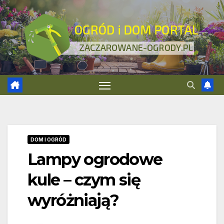
Skip
to
content
DOM I OGRÓD
Lampy ogrodowe
kule – czym się
wyróżniają?