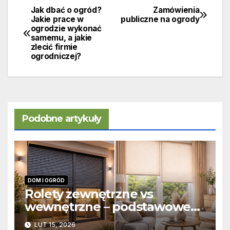
Jak dbać o ogród?
Zamówienia
Nawigacja
Jakie prace w
publiczne na ogrody
ogrodzie wykonać
wpisu
samemu, a jakie
zlecić firmie
ogrodniczej?
Podobne artykuły
DOM I OGRÓD
Rolety zewnętrzne vs
wewnętrzne – podstawowe
różnice konstrukcyjne i
LUT 15, 2026