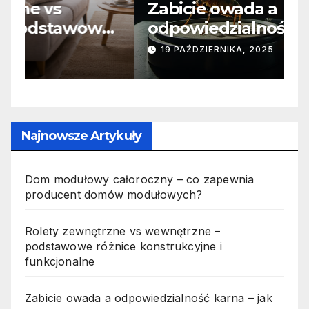
Zabicie owada a
C
e
odpowiedzialność karna –
b
jak wygląda to w praktyce?
s
19 PAŹDZIERNIKA, 2025
n
p
Najnowsze Artykuły
Dom modułowy całoroczny – co zapewnia
producent domów modułowych?
Rolety zewnętrzne vs wewnętrzne –
podstawowe różnice konstrukcyjne i
funkcjonalne
Zabicie owada a odpowiedzialność karna – jak