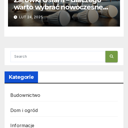
warto wybrać nowoczesne
żarówki ledowe?
LUT 24, 2025
Kategorie
Budownictwo
Dom i ogród
Informacje