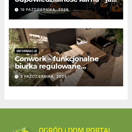
wygląda to w praktyce?
19 PAŹDZIERNIKA, 2025
INFORMACJE
Conwork – funkcjonalne
biurka regulowane
stworzone z myślą o
3 PAŹDZIERNIKA, 2025
nowoczesnych
przestrzeniach pracy