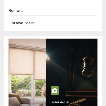
Remont
Uprawa roślin
INFORMACJE
I