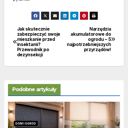
Jak skutecznie
Narzędzia
Nawigacja
zabezpieczyć swoje
akumulatorowe do
mieszkanie przed
ogrodu – 5
wpisu
insektami?
najpotrzebniejszych
Przewodnik po
przyrządów!
dezynsekcji
Podobne artykuły
DOM I OGRÓD