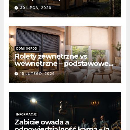
domów modułowych?
30 LIPCA, 2026
DOM I OGRÓD
Rolety zewnętrzne vs
wewnętrzne – podstawowe
różnice konstrukcyjne i
15 LUTEGO, 2026
funkcjonalne
INFORMACJE
Zabicie owada a
odpowiedzialność karna – jak