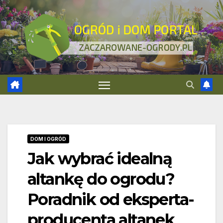
Skip
to
content
DOM I OGRÓD
Jak wybrać idealną
altankę do ogrodu?
Poradnik od eksperta-
producenta altanek