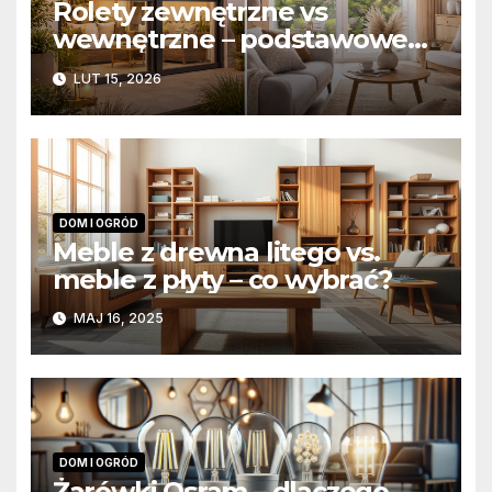
Rolety zewnętrzne vs
wewnętrzne – podstawowe
różnice konstrukcyjne i
LUT 15, 2026
funkcjonalne
DOM I OGRÓD
Meble z drewna litego vs.
meble z płyty – co wybrać?
MAJ 16, 2025
DOM I OGRÓD
Żarówki Osram – dlaczego