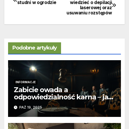
Nawigacja
studni w ogrodzie
wiedzieć o depilacji
laserowej oraz
wpisu
usuwaniu rozstępów
Podobne artykuły
INFORMACJE
Zabicie owada a
odpowiedzialność karna – jak
wygląda to w praktyce?
PAŹ 19, 2025