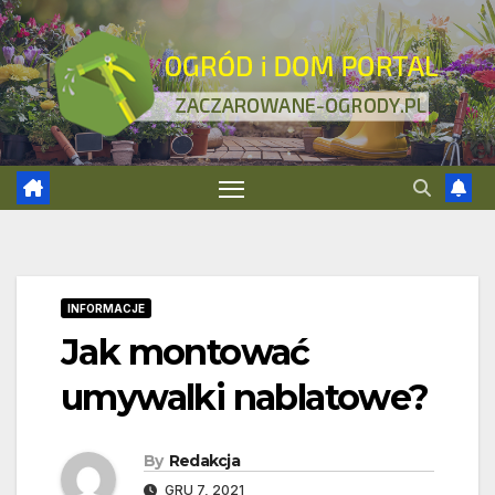
Skip
to
content
INFORMACJE
Jak montować
umywalki nablatowe?
By
Redakcja
GRU 7, 2021