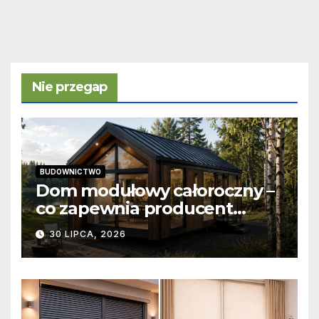
Nie przegap
BUDOWNICTWO
Dom modułowy całoroczny –
co zapewnia producent
domów modułowych?
30 LIPCA, 2026