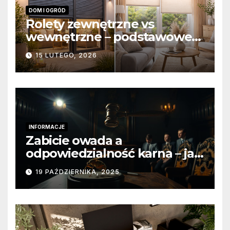
DOM I OGRÓD
Rolety zewnętrzne vs
wewnętrzne – podstawowe
różnice konstrukcyjne i
15 LUTEGO, 2026
funkcjonalne
INFORMACJE
Zabicie owada a
odpowiedzialność karna – jak
wygląda to w praktyce?
19 PAŹDZIERNIKA, 2025