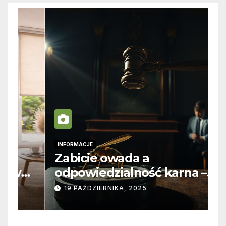
INFORMACJE
I
Zabicie owada a
C
e
odpowiedzialność karna –
b
jak wygląda to w praktyce?
s
19 PAŹDZIERNIKA, 2025
n
p