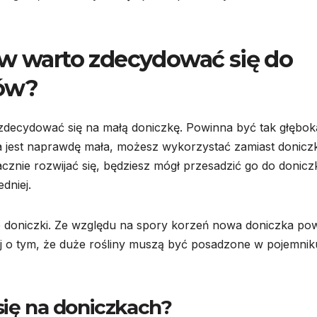
ów warto zdecydować się do
tów?
 zdecydować się na małą doniczkę. Powinna być tak głębok
na jest naprawdę mała, możesz wykorzystać zamiast doniczk
acznie rozwijać się, będziesz mógł przesadzić go do doniczk
dniej.
e doniczki. Ze względu na spory korzeń nowa doniczka po
j o tym, że duże rośliny muszą być posadzone w pojemnik
się na doniczkach?