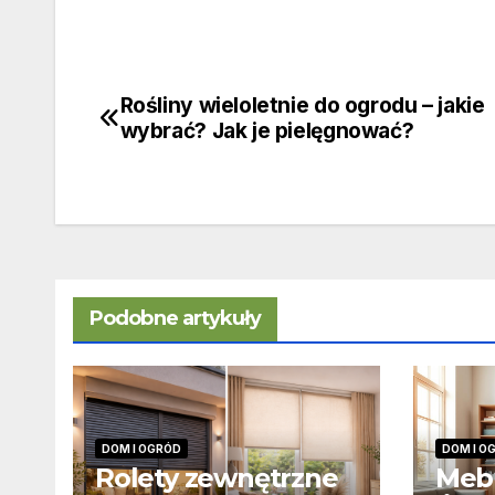
Rośliny wieloletnie do ogrodu – jakie
Nawigacja
wybrać? Jak je pielęgnować?
wpisu
Podobne artykuły
DOM I OGRÓD
DOM I O
Rolety zewnętrzne
Mebl