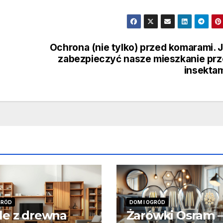
Ochrona (nie tylko) przed komarami. 
zabezpieczyć nasze mieszkanie pr
insekta
GRÓD
DOM I OGRÓD
e z drewna
Żarówki Osram –