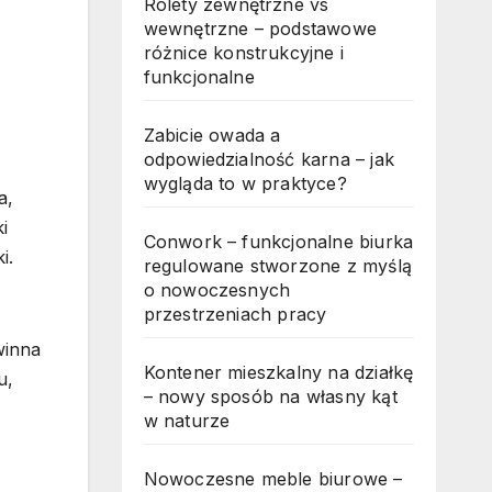
Rolety zewnętrzne vs
wewnętrzne – podstawowe
różnice konstrukcyjne i
funkcjonalne
Zabicie owada a
odpowiedzialność karna – jak
wygląda to w praktyce?
a,
i
Conwork – funkcjonalne biurka
i.
regulowane stworzone z myślą
o nowoczesnych
przestrzeniach pracy
winna
Kontener mieszkalny na działkę
u,
– nowy sposób na własny kąt
w naturze
Nowoczesne meble biurowe –