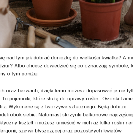
BUDOWNICTWO
DOM I OGRÓD
Dom
Rolety
modułowy
zewnę
całoroczny –
wewnę
30 LIPCA, 2026
15 LUTEGO
co zapewnia
pods
 się nad tym jak dobrać doniczkę do wielkości kwiatka? A 
 dziur? Albo chcesz dowiedzieć się co oznaczają symbole, 
producent
różnic
y o tym poniżej.
domów
konst
modułowych?
i funk
ach oraz barwach, dzięki temu możesz dopasować je nie ty
. To pojemniki, które służą do uprawy roślin. Osłonki Lame
nątrz. Wykonane są z tworzywa sztucznego. Będą dobrze
odeli obok siebie. Natomiast skrzynki balkonowe najczęście
yczny kształt i możesz umieścić w nich aż kilka roślin nar
largonii, szałwii błyszczącej oraz pozostałych kwiatów