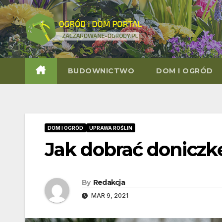
Skip
to
content
BUDOWNICTWO
DOM I OGRÓD
DOM I OGRÓD
UPRAWA ROŚLIN
Jak dobrać doniczkę
By
Redakcja
MAR 9, 2021