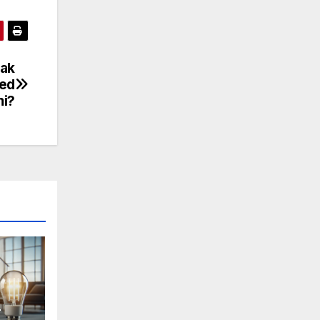
Jak
zed
mi?