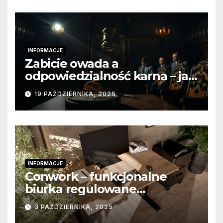
INFORMACJE
Zabicie owada a
odpowiedzialność karna – jak
wygląda to w praktyce?
19 PAŹDZIERNIKA, 2025
INFORMACJE
Conwork – funkcjonalne
biurka regulowane
stworzone z myślą o
3 PAŹDZIERNIKA, 2025
nowoczesnych