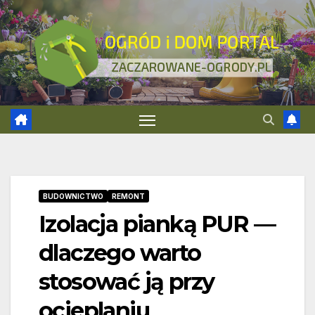
Skip
to
content
BUDOWNICTWO
REMONT
Izolacja pianką PUR —
dlaczego warto
stosować ją przy
ocieplaniu