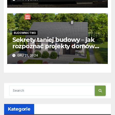
BUDOWNICTWO
Sekrety taniej budowy – jak
rozpoznać projekty domów
tanich w budowie?
GRU 21, 2024
Kategorie