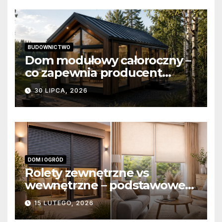
BUDOWNICTWO
Dom modułowy całoroczny –
co zapewnia producent
domów modułowych?
30 LIPCA, 2026
DOM I OGRÓD
Rolety zewnętrzne vs
wewnętrzne – podstawowe
różnice konstrukcyjne i
15 LUTEGO, 2026
funkcjonalne