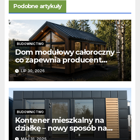
Podobne artykuły
BUDOWNICTWO
Dom modułowy całoroczny –
co zapewnia producent
domów modułowych?
LIP 30, 2026
BUDOWNICTWO
Kontener mieszkalny na
działkę – nowy sposób na
własny kąt w naturze
MAJ 31, 2025