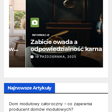
INFORMACJE
I
Zabicie owada a
C
e
odpowiedzialność karna –
b
jak wygląda to w praktyce?
s
19 PAŹDZIERNIKA, 2025
n
p
Najnowsze Artykuły
Dom modułowy całoroczny – co zapewnia
producent domów modułowych?