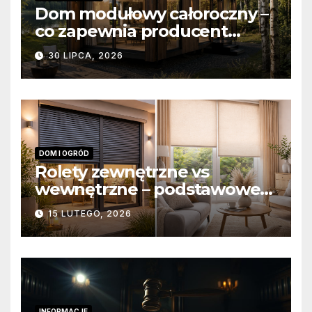
Dom modułowy całoroczny –
co zapewnia producent
domów modułowych?
30 LIPCA, 2026
DOM I OGRÓD
Rolety zewnętrzne vs
wewnętrzne – podstawowe
różnice konstrukcyjne i
15 LUTEGO, 2026
funkcjonalne
INFORMACJE