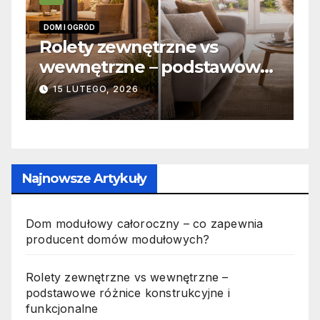
RÓD
INFORMACJE
y zewnętrzne vs
Zabicie ow
ętrzne – podstawowe
odpowiedzi
ce konstrukcyjne i
jak wygląda
TEGO, 2026
19 PAŹDZIERNIK
cjonalne
Najnowsze Artykuły
Dom modułowy całoroczny – co zapewnia
producent domów modułowych?
Rolety zewnętrzne vs wewnętrzne –
podstawowe różnice konstrukcyjne i
funkcjonalne