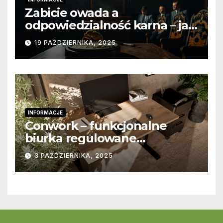
Zabicie owada a
odpowiedzialność karna – jak
wygląda to w praktyce?
19 PAŹDZIERNIKA, 2025
INFORMACJE
Conwork – funkcjonalne
biurka regulowane
stworzone z myślą o
3 PAŹDZIERNIKA, 2025
nowoczesnych
przestrzeniach pracy