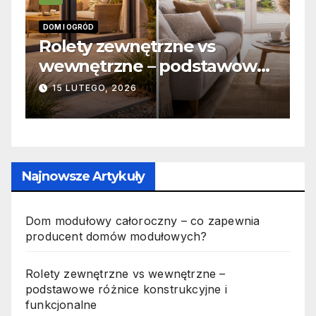
OGRÓD
INFORMACJE
ety zewnętrzne vs
Zabicie o
nętrzne – podstawowe
odpowiedz
nice konstrukcyjne i
jak wyglą
LUTEGO, 2026
19 PAŹDZIERN
kcjonalne
Najnowsze Artykuły
Dom modułowy całoroczny – co zapewnia
producent domów modułowych?
Rolety zewnętrzne vs wewnętrzne –
podstawowe różnice konstrukcyjne i
funkcjonalne