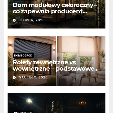
Dom modułowy całoroczny –
co zapewnia producent
domów modułowych?
30 LIPCA, 2026
DOM I OGRÓD
Rolety zewnętrzne vs
wewnętrzne – podstawowe
różnice konstrukcyjne i
15 LUTEGO, 2026
funkcjonalne
INFORMACJE