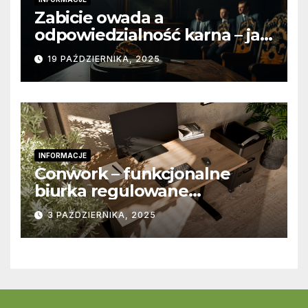
Zabicie owada a
odpowiedzialność karna – jak
wygląda to w praktyce?
19 PAŹDZIERNIKA, 2025
INFORMACJE
Conwork – funkcjonalne
biurka regulowane
stworzone z myślą o
3 PAŹDZIERNIKA, 2025
nowoczesnych
przestrzeniach pracy