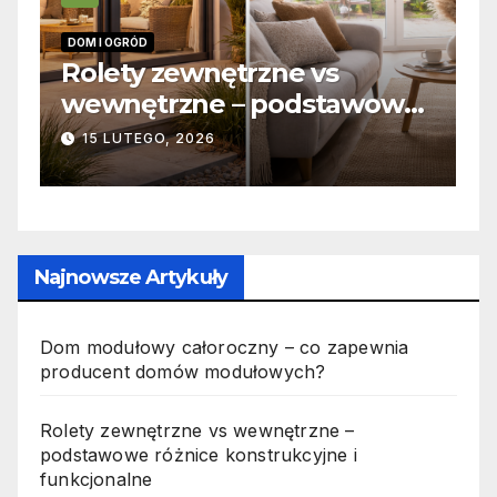
INFORMACJE
zne vs
Zabicie owada a
 podstawowe
odpowiedzialność ka
ukcyjne i
jak wygląda to w pra
19 PAŹDZIERNIKA, 2025
Najnowsze Artykuły
Dom modułowy całoroczny – co zapewnia
producent domów modułowych?
Rolety zewnętrzne vs wewnętrzne –
podstawowe różnice konstrukcyjne i
funkcjonalne