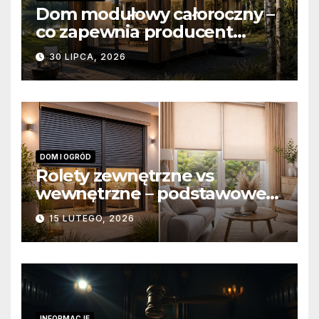
Dom modułowy całoroczny –
co zapewnia producent
domów modułowych?
30 LIPCA, 2026
DOM I OGRÓD
Rolety zewnętrzne vs
wewnętrzne – podstawowe
różnice konstrukcyjne i
15 LUTEGO, 2026
funkcjonalne
INFORMACJE