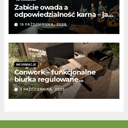
Zabicie owada a
odpowiedzialność karna – jak
wygląda to w praktyce?
19 PAŹDZIERNIKA, 2025
INFORMACJE
Conwork – funkcjonalne
biurka regulowane
stworzone z myślą o
3 PAŹDZIERNIKA, 2025
nowoczesnych
przestrzeniach pracy