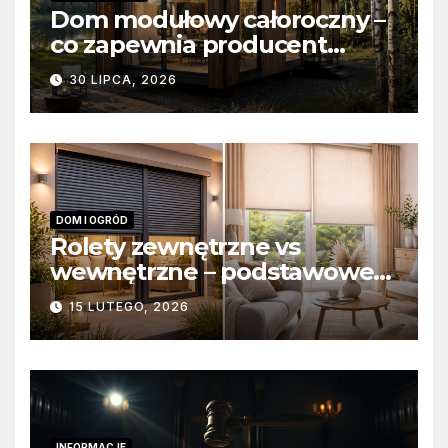
Dom modułowy całoroczny –
co zapewnia producent
domów modułowych?
30 LIPCA, 2026
DOM I OGRÓD
Rolety zewnętrzne vs
wewnętrzne – podstawowe
różnice konstrukcyjne i
15 LUTEGO, 2026
funkcjonalne
INFORMACJE