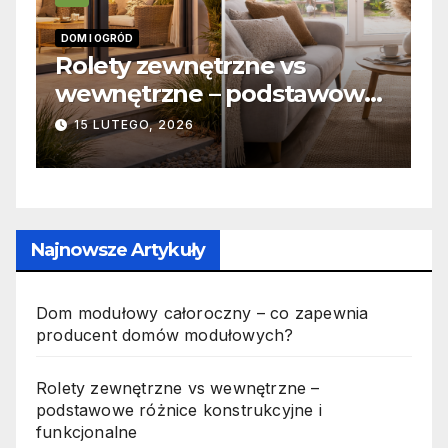
DOM I OGRÓD
I
 –
Rolety zewnętrzne vs
Z
wewnętrzne – podstawowe
o
różnice konstrukcyjne i
j
15 LUTEGO, 2026
funkcjonalne
Najnowsze Artykuły
Dom modułowy całoroczny – co zapewnia
producent domów modułowych?
Rolety zewnętrzne vs wewnętrzne –
podstawowe różnice konstrukcyjne i
funkcjonalne