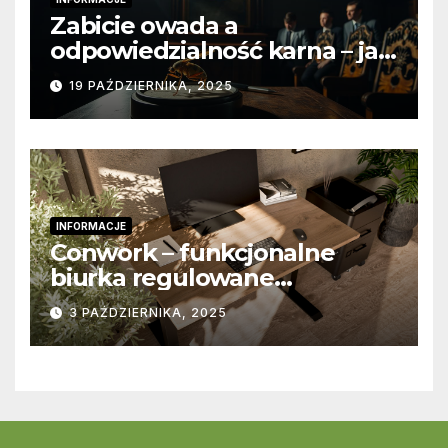
Zabicie owada a
odpowiedzialność karna – jak
wygląda to w praktyce?
19 PAŹDZIERNIKA, 2025
INFORMACJE
Conwork – funkcjonalne
biurka regulowane
stworzone z myślą o
3 PAŹDZIERNIKA, 2025
nowoczesnych
przestrzeniach pracy