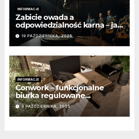
INFORMACJE
Zabicie owada a
odpowiedzialność karna – jak
wygląda to w praktyce?
19 PAŹDZIERNIKA, 2025
INFORMACJE
Conwork – funkcjonalne
biurka regulowane
stworzone z myślą o
3 PAŹDZIERNIKA, 2025
nowoczesnych
przestrzeniach pracy