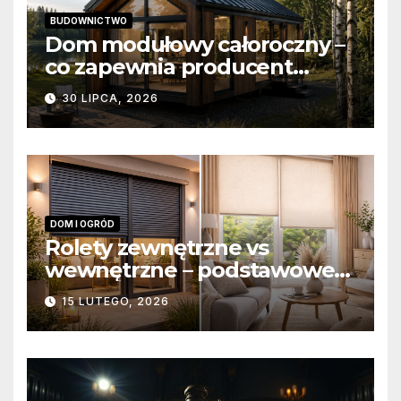
BUDOWNICTWO
Dom modułowy całoroczny –
co zapewnia producent
domów modułowych?
30 LIPCA, 2026
DOM I OGRÓD
Rolety zewnętrzne vs
wewnętrzne – podstawowe
różnice konstrukcyjne i
15 LUTEGO, 2026
funkcjonalne