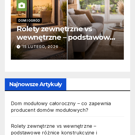
INFORMACJE
zne vs
Zabicie owada a
 podstawowe
odpowiedzialność ka
ukcyjne i
jak wygląda to w pra
19 PAŹDZIERNIKA, 2025
Najnowsze Artykuły
Dom modułowy całoroczny – co zapewnia
producent domów modułowych?
Rolety zewnętrzne vs wewnętrzne –
podstawowe różnice konstrukcyjne i