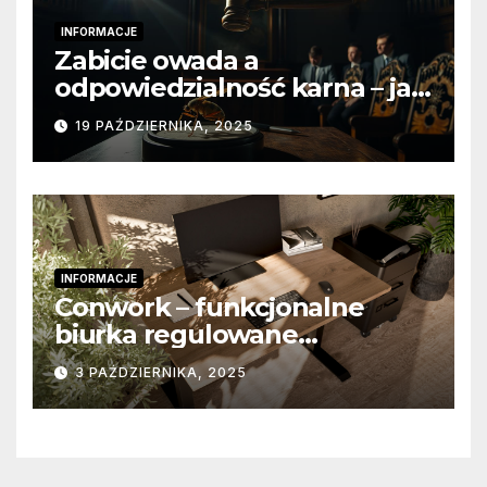
INFORMACJE
Zabicie owada a
odpowiedzialność karna – jak
wygląda to w praktyce?
19 PAŹDZIERNIKA, 2025
INFORMACJE
Conwork – funkcjonalne
biurka regulowane
stworzone z myślą o
3 PAŹDZIERNIKA, 2025
nowoczesnych
przestrzeniach pracy