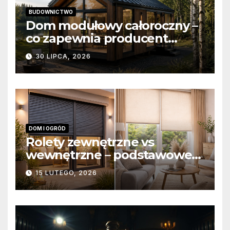
BUDOWNICTWO
Dom modułowy całoroczny –
co zapewnia producent
domów modułowych?
30 LIPCA, 2026
DOM I OGRÓD
Rolety zewnętrzne vs
wewnętrzne – podstawowe
różnice konstrukcyjne i
15 LUTEGO, 2026
funkcjonalne