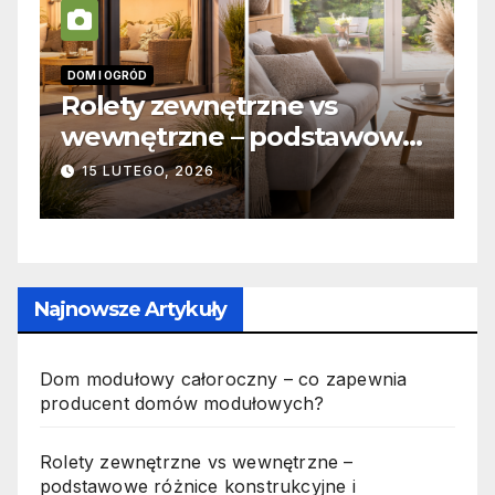
INFORMACJE
 zewnętrzne vs
Zabicie owad
trzne – podstawowe
odpowiedzial
e konstrukcyjne i
jak wygląda 
GO, 2026
19 PAŹDZIERNIKA, 
onalne
Najnowsze Artykuły
Dom modułowy całoroczny – co zapewnia
producent domów modułowych?
Rolety zewnętrzne vs wewnętrzne –
podstawowe różnice konstrukcyjne i