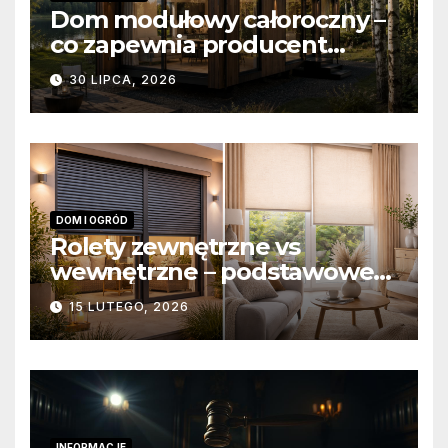
Dom modułowy całoroczny –
co zapewnia producent
domów modułowych?
30 LIPCA, 2026
DOM I OGRÓD
Rolety zewnętrzne vs
wewnętrzne – podstawowe
różnice konstrukcyjne i
15 LUTEGO, 2026
funkcjonalne
INFORMACJE