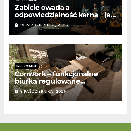
Zabicie owada a
odpowiedzialność karna – jak
wygląda to w praktyce?
19 PAŹDZIERNIKA, 2025
INFORMACJE
Conwork – funkcjonalne
biurka regulowane
stworzone z myślą o
3 PAŹDZIERNIKA, 2025
nowoczesnych
przestrzeniach pracy