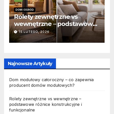
INFORMACJE
trzne vs
Zabicie owada a
– podstawowe
odpowiedzialność k
rukcyjne i
jak wygląda to w pr
19 PAŹDZIERNIKA, 2025
Najnowsze Artykuły
Dom modułowy całoroczny – co zapewnia
producent domów modułowych?
Rolety zewnętrzne vs wewnętrzne –
podstawowe różnice konstrukcyjne i
funkcjonalne