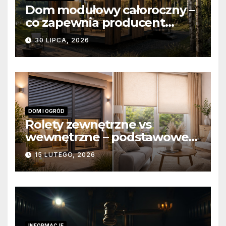
Dom modułowy całoroczny –
co zapewnia producent
domów modułowych?
30 LIPCA, 2026
DOM I OGRÓD
Rolety zewnętrzne vs
wewnętrzne – podstawowe
różnice konstrukcyjne i
15 LUTEGO, 2026
funkcjonalne
INFORMACJE