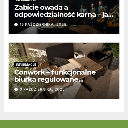
Zabicie owada a
odpowiedzialność karna – jak
wygląda to w praktyce?
19 PAŹDZIERNIKA, 2025
INFORMACJE
Conwork – funkcjonalne
biurka regulowane
stworzone z myślą o
3 PAŹDZIERNIKA, 2025
nowoczesnych
przestrzeniach pracy