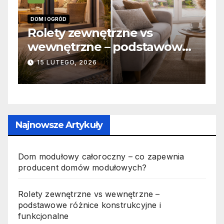
INFORMACJE
zne vs
Zabicie owada a
 podstawowe
odpowiedzialność ka
ukcyjne i
jak wygląda to w pra
19 PAŹDZIERNIKA, 2025
Najnowsze Artykuły
Dom modułowy całoroczny – co zapewnia
producent domów modułowych?
Rolety zewnętrzne vs wewnętrzne –
podstawowe różnice konstrukcyjne i
funkcjonalne