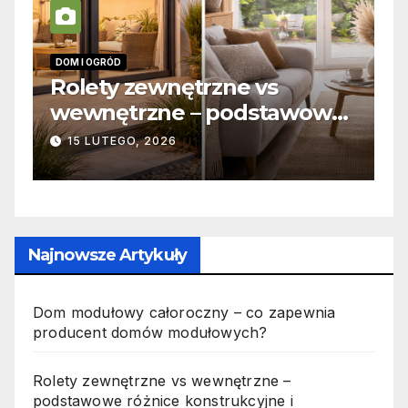
DOM I OGRÓD
I
 –
Rolety zewnętrzne vs
Z
wewnętrzne – podstawowe
o
różnice konstrukcyjne i
j
15 LUTEGO, 2026
funkcjonalne
Najnowsze Artykuły
Dom modułowy całoroczny – co zapewnia
producent domów modułowych?
Rolety zewnętrzne vs wewnętrzne –
podstawowe różnice konstrukcyjne i