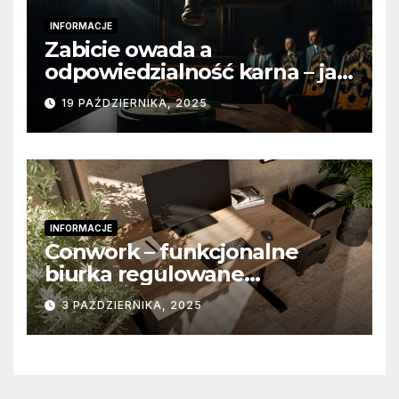
INFORMACJE
Zabicie owada a
odpowiedzialność karna – jak
wygląda to w praktyce?
19 PAŹDZIERNIKA, 2025
INFORMACJE
Conwork – funkcjonalne
biurka regulowane
stworzone z myślą o
3 PAŹDZIERNIKA, 2025
nowoczesnych
przestrzeniach pracy