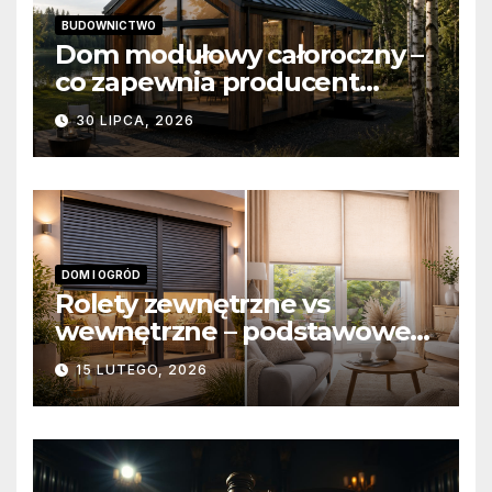
BUDOWNICTWO
Dom modułowy całoroczny –
co zapewnia producent
domów modułowych?
30 LIPCA, 2026
DOM I OGRÓD
Rolety zewnętrzne vs
wewnętrzne – podstawowe
różnice konstrukcyjne i
15 LUTEGO, 2026
funkcjonalne