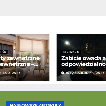
GRÓD
INFORMACJE
ty zewnętrzne
Zabicie owada a
ewnętrzne –
odpowiedzialno
stawowe
karna – jak wyg
UTEGO, 2026
19 PAŹDZIERNIKA, 2025
ice
to w praktyce?
trukcyjne i
cjonalne
NAJNOWSZE ARTYKUŁY