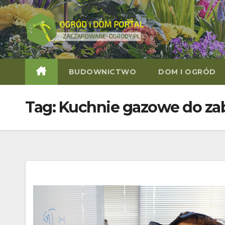
Skip
to
content
BUDOWNICTWO
DOM I OGRÓD
Tag:
Kuchnie gazowe do z