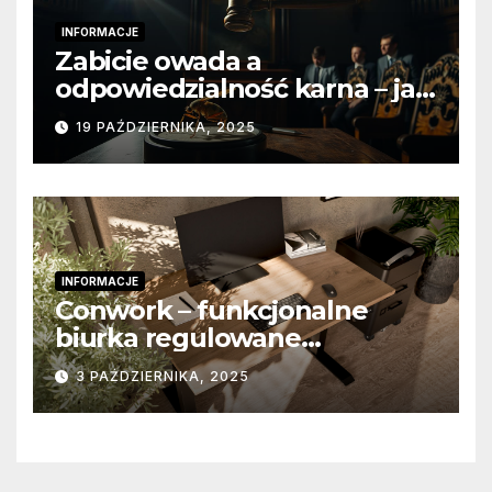
INFORMACJE
Zabicie owada a
odpowiedzialność karna – jak
wygląda to w praktyce?
19 PAŹDZIERNIKA, 2025
INFORMACJE
Conwork – funkcjonalne
biurka regulowane
stworzone z myślą o
3 PAŹDZIERNIKA, 2025
nowoczesnych
przestrzeniach pracy