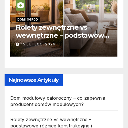
DOM I OGRÓD
I
 –
Rolety zewnętrzne vs
Z
wewnętrzne – podstawowe
o
różnice konstrukcyjne i
j
15 LUTEGO, 2026
funkcjonalne
Najnowsze Artykuły
Dom modułowy całoroczny – co zapewnia
producent domów modułowych?
Rolety zewnętrzne vs wewnętrzne –
podstawowe różnice konstrukcyjne i