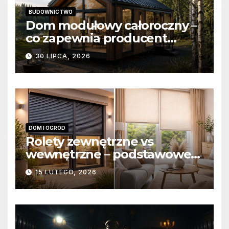
BUDOWNICTWO
Dom modułowy całoroczny –
co zapewnia producent
domów modułowych?
30 LIPCA, 2026
DOM I OGRÓD
Rolety zewnętrzne vs
wewnętrzne – podstawowe
różnice konstrukcyjne i
15 LUTEGO, 2026
funkcjonalne