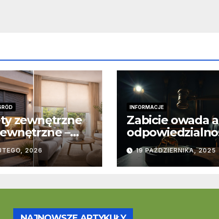
GRÓD
INFORMACJE
ty zewnętrzne
Zabicie owada a
ewnętrzne –
odpowiedzialno
stawowe
karna – jak wyg
UTEGO, 2026
19 PAŹDZIERNIKA, 2025
ice
to w praktyce?
trukcyjne i
cjonalne
NAJNOWSZE ARTYKUŁY