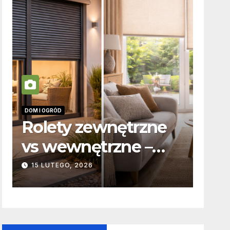
DOM I OGRÓD
INFORMACJE
Rolety zewnętrzne
Zabic
vs wewnętrzne –
odpow
podstawowe
karna
15 LUTEGO, 2026
19 PAŹDZ
różnice
to w 
konstrukcyjne i
funkcjonalne