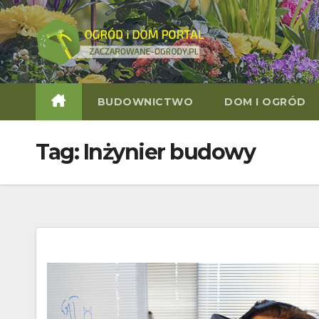
Skip
to
content
BUDOWNICTWO
DOM I OGRÓD
Tag:
Inżynier budowy